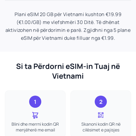
Plani eSIM 20 GB për Vietnami kushton €19.99
(€1.00/GB) me vlefshmëri 30 Ditë. Të dhënat
aktivizohen në përdorimin e parë. Zgjidhni nga 5 plane
eSIM për Vietnami duke filluar nga €1.99.
Si ta Përdorni eSIM-in Tuaj në
Vietnami
1
2
Blini dhe merrni kodin QR
Skanoni kodin QR në
menjëherë me email
cilësimet e pajisjes