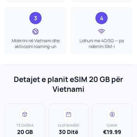
3
4
Mbërrini në Vietnami dhe
Lidhuni me 4G/5G — pa
aktivizoni roaming-un
ndërrim SIM-i
Detajet e planit eSIM 20 GB për
Vietnami
TË DHËNA
VLEFSHMËRI
ÇMIMI
20 GB
30 Ditë
€19.99