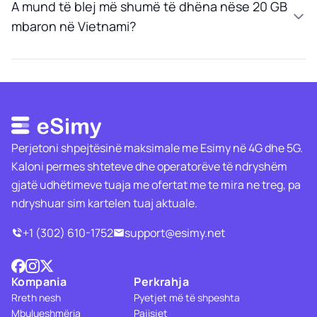
A mund të blej më shumë të dhëna nëse 20 GB
mbaron në Vietnami?
Perjetoni shpejtësinë maksimale me Esimy në 4G dhe 5G.
Kaloni permes shteteve dhe operatorëve të ndryshëm
gjatë udhëtimeve tuaja me ofertat me te mira ne treg, pa
ndryshuar sim kartelen tuaj aktuale.
+1 (302) 610-1752
support@esimy.net
Kompania
Perkrahja
Rreth nesh
Pyetjet më të shpeshta
Mbulueshmëria
Pajisjet