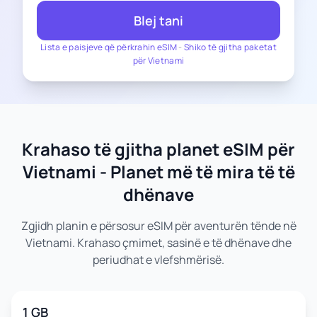
Blej tani
Lista e paisjeve që përkrahin eSIM
-
Shiko të gjitha paketat
për Vietnami
Krahaso të gjitha planet eSIM për
Vietnami - Planet më të mira të të
dhënave
Zgjidh planin e përsosur eSIM për aventurën tënde në
Vietnami. Krahaso çmimet, sasinë e të dhënave dhe
periudhat e vlefshmërisë.
1 GB