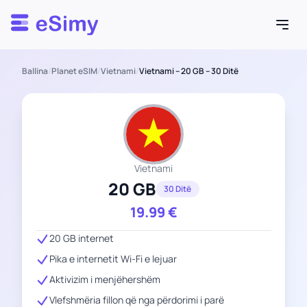
Esimy
Ballina
/
Planet eSIM
/
Vietnami
/
Vietnami – 20 GB – 30 Ditë
Vietnami
20 GB
30 Ditë
19.99
€
20 GB internet
Pika e internetit Wi-Fi e lejuar
Aktivizim i menjëhershëm
Vlefshmëria fillon që nga përdorimi i parë