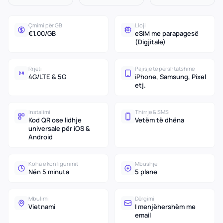
Çmimi për GB
Lloji
€1.00/GB
eSIM me parapagesë
(Digjitale)
Rrjeti
Pajisje të përshtatshme
4G/LTE & 5G
iPhone, Samsung, Pixel
etj.
Instalimi
Thirrje & SMS
Kod QR ose lidhje
Vetëm të dhëna
universale për iOS &
Android
Koha e konfigurimit
Mbushje
Nën 5 minuta
5 plane
Mbulimi
Dërgimi
Vietnami
I menjëhershëm me
email