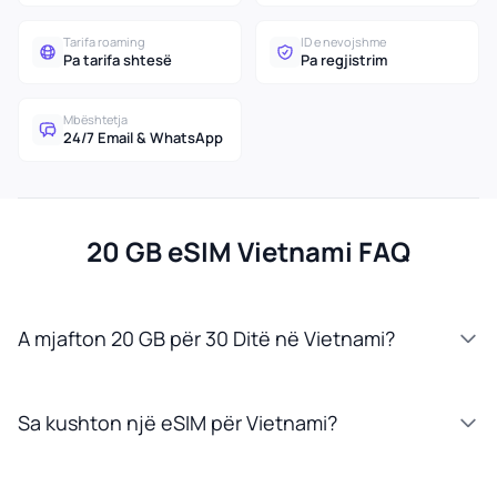
Tarifa roaming
ID e nevojshme
Pa tarifa shtesë
Pa regjistrim
Mbështetja
24/7 Email & WhatsApp
20 GB eSIM Vietnami FAQ
A mjafton 20 GB për 30 Ditë në Vietnami?
Sa kushton një eSIM për Vietnami?