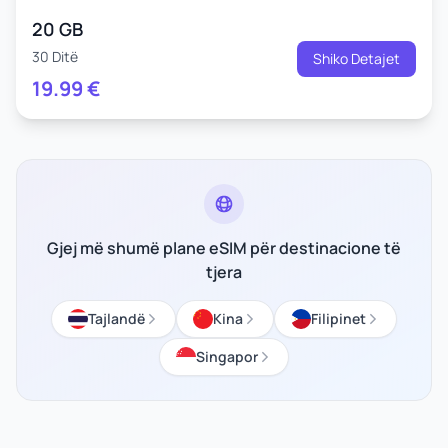
20 GB
30 Ditë
Shiko Detajet
19.99
€
Gjej më shumë plane eSIM për destinacione të
tjera
Tajlandë
Kina
Filipinet
Singapor