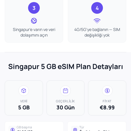
3
4
Singapur'e varın ve veri
4G/5G'ye bağlanın — SIM
dolaşımını açın
değişikliği yok
Singapur 5 GB eSIM Plan Detayları
VERI
GEÇERLILIK
FIYAT
5 GB
30 Gün
€8.99
GB başına
Tür