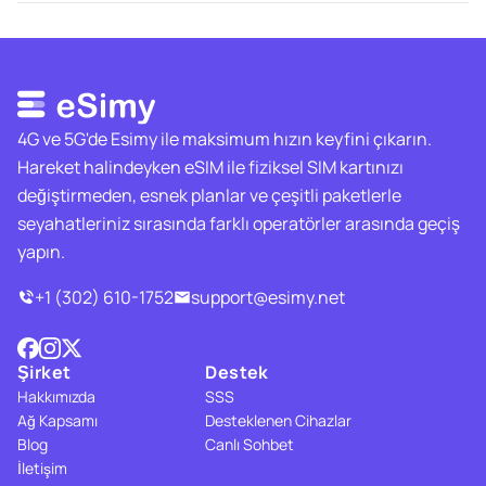
4G ve 5G'de Esimy ile maksimum hızın keyfini çıkarın.
Hareket halindeyken eSIM ile fiziksel SIM kartınızı
değiştirmeden, esnek planlar ve çeşitli paketlerle
seyahatleriniz sırasında farklı operatörler arasında geçiş
yapın.
+1 (302) 610-1752
support@esimy.net
Şirket
Destek
Hakkımızda
SSS
Ağ Kapsamı
Desteklenen Cihazlar
Blog
Canlı Sohbet
İletişim