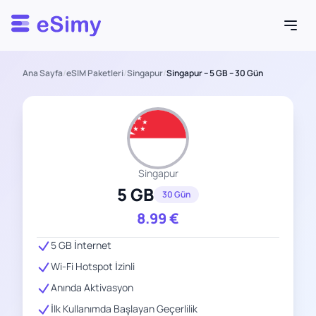
Esimy
Ana Sayfa
/
eSIM Paketleri
/
Singapur
/
Singapur – 5 GB – 30 Gün
Singapur
5 GB
30 Gün
8.99
€
5 GB İnternet
Wi-Fi Hotspot İzinli
Anında Aktivasyon
İlk Kullanımda Başlayan Geçerlilik