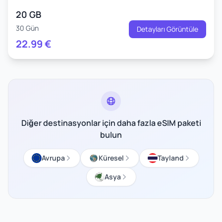
20 GB
30 Gün
Detayları Görüntüle
22.99
€
Diğer destinasyonlar için daha fazla eSIM paketi
bulun
Avrupa
Küresel
Tayland
Asya