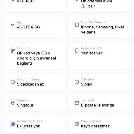
€1.80/GB
Ön ödemeli eSIM
(Dijital)
Ağ
Uyumlu Cihazlar
4G/LTE & 5G
iPhone, Samsung, Pixel
ve daha
Kurulum
Arama ve SMS
QR kod veya iOS &
Yalnızca veri
Android için evrensel
bağlantı
Kurulum Süresi
Yükleme
5 dakikadan az
5 plan
Kapsam
Teslimat
Singapur
E-posta ile anında
Roaming Ücretleri
Kimlik Gerekli
Ek ücret yok
Kayıt gerekmez