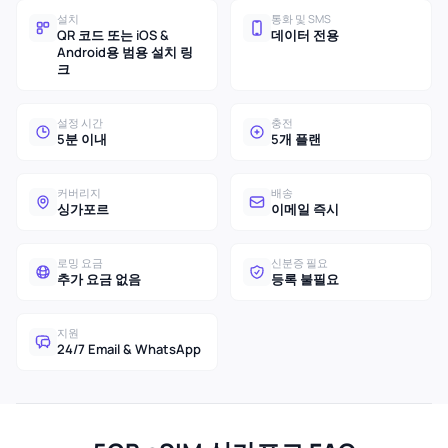
설치
통화 및 SMS
QR 코드 또는 iOS &
데이터 전용
Android용 범용 설치 링
크
설정 시간
충전
5분 이내
5개 플랜
커버리지
배송
싱가포르
이메일 즉시
로밍 요금
신분증 필요
추가 요금 없음
등록 불필요
지원
24/7 Email & WhatsApp