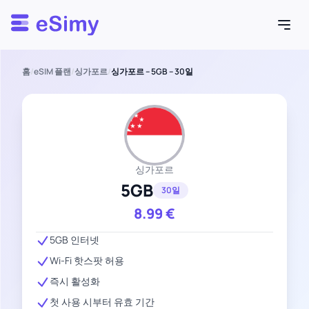
Esimy
홈
/
eSIM 플랜
/
싱가포르
/
싱가포르 – 5GB – 30일
싱가포르
5GB
30일
8.99
€
5GB 인터넷
Wi-Fi 핫스팟 허용
즉시 활성화
첫 사용 시부터 유효 기간