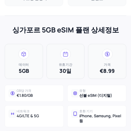
싱가포르 5GB eSIM 플랜 상세정보
데이터
유효기간
가격
5GB
30일
€8.99
GB당 가격
유형
€1.80/GB
선불 eSIM (디지털)
네트워크
호환 기기
4G/LTE & 5G
iPhone, Samsung, Pixel
등