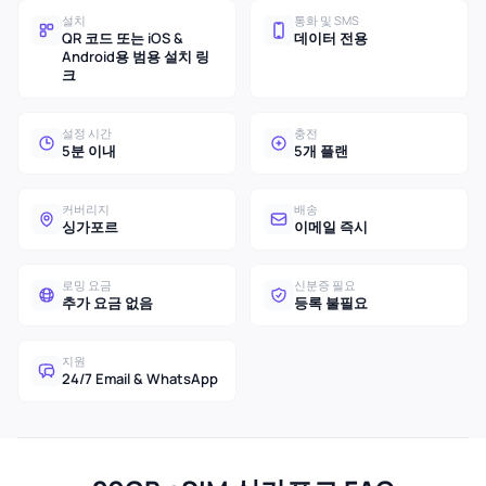
설치
통화 및 SMS
QR 코드 또는 iOS &
데이터 전용
Android용 범용 설치 링
크
설정 시간
충전
5분 이내
5개 플랜
커버리지
배송
싱가포르
이메일 즉시
로밍 요금
신분증 필요
추가 요금 없음
등록 불필요
지원
24/7 Email & WhatsApp