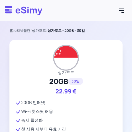
Esimy
홈
/
eSIM 플랜
/
싱가포르
/
싱가포르 – 20GB – 30일
싱가포르
20GB
30일
22.99
€
20GB 인터넷
Wi-Fi 핫스팟 허용
즉시 활성화
첫 사용 시부터 유효 기간