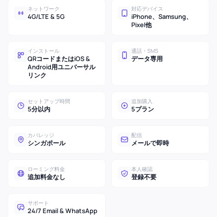
ネットワーク
対応デバイス
4G/LTE & 5G
iPhone、Samsung、
Pixel他
インストール
通話・SMS
QRコードまたはiOS &
データ専用
Android用ユニバーサル
リンク
セットアップ時間
追加購入
5分以内
5プラン
カバレッジ
配信
シンガポール
メールで即時
ローミング料金
本人確認
追加料金なし
登録不要
サポート
24/7 Email & WhatsApp