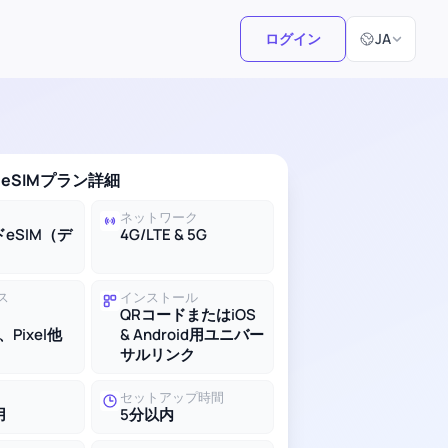
言語選択
ログイン
JA
eSIMプラン詳細
ネットワーク
eSIM（デ
4G/LTE & 5G
ス
インストール
QRコードまたはiOS
、Pixel他
& Android用ユニバー
サルリンク
セットアップ時間
用
5分以内