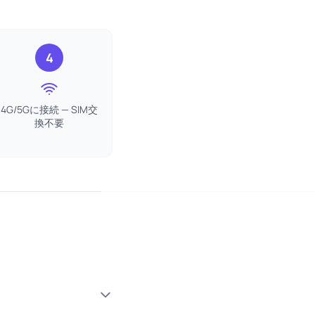
4
4G/5Gに接続 — SIM交
換不要