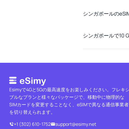
シンガポールのeS
シンガポールで10
Esimyで4Gと5Gの最高速度をお楽しみください。フレキ
ブルなプランと様々なパッケージで、移動中に物理的な
SIMカードを変更することなく、eSIMで異なる通信事業者
を切り替えられます。
+1 (302) 610-1752
support@esimy.net