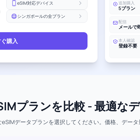
eSIM対応デバイス
追加購入
5プラン
ョ
シンガポールの全プラン
配信
メールで
すぐ購入
本人確認
登録不要
IMプランを比較 - 最適
eSIMデータプランを選択してください。価格、デー