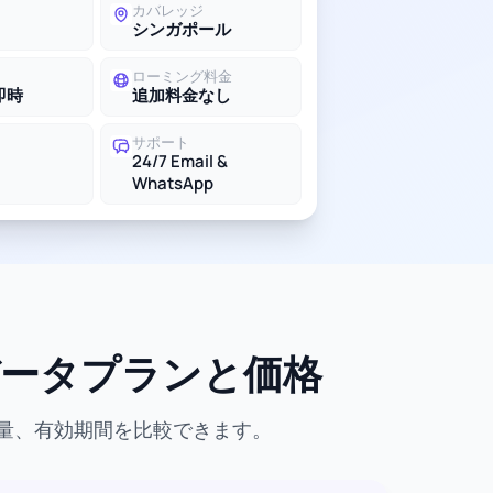
カバレッジ
シンガポール
ローミング料金
即時
追加料金なし
サポート
24/7 Email &
WhatsApp
なデータプランと価格
タ量、有効期間を比較できます。