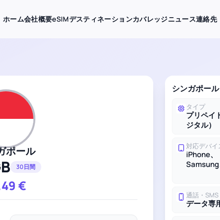
ホーム
会社概要
eSIMデスティネーション
カバレッジ
ニュース
連絡先
シンガポール 
タイプ
プリペイド
ジタル）
対応デバイ
ガポール
iPhone、
GB
Samsung
30日間
.49
€
通話・SMS
データ専