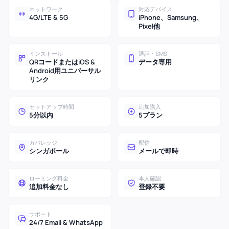
ネットワーク
対応デバイス
4G/LTE & 5G
iPhone、Samsung、
Pixel他
インストール
通話・SMS
QRコードまたはiOS &
データ専用
Android用ユニバーサル
リンク
セットアップ時間
追加購入
5分以内
5プラン
カバレッジ
配信
シンガポール
メールで即時
ローミング料金
本人確認
追加料金なし
登録不要
サポート
24/7 Email & WhatsApp