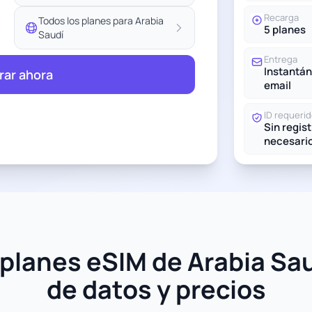
Recarga
Todos los planes para Arabia
5 planes
Saudí
Entrega
Instantán
ar ahora
email
ID requeri
Sin regis
necesari
planes eSIM de Arabia Sau
de datos y precios