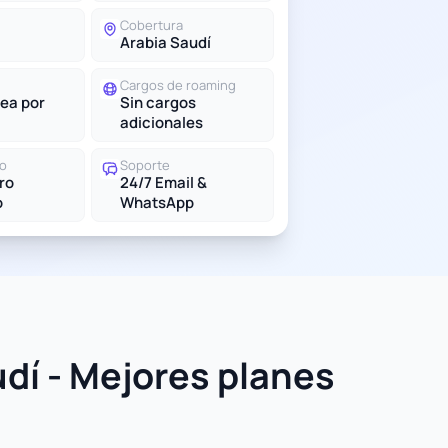
Cobertura
Arabia Saudí
Cargos de roaming
ea por
Sin cargos
adicionales
do
Soporte
tro
24/7 Email &
o
WhatsApp
dí - Mejores planes