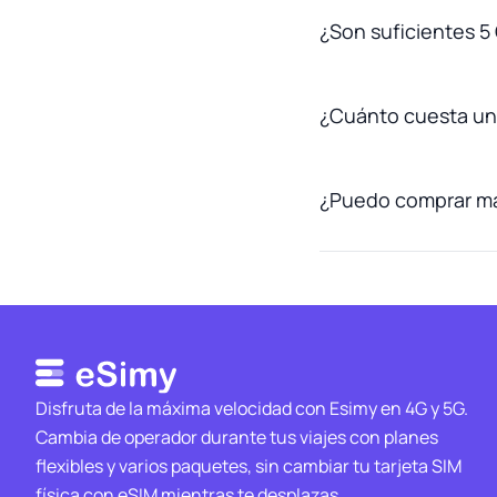
¿Son suficientes 5 
¿Cuánto cuesta una
¿Puedo comprar más
Disfruta de la máxima velocidad con Esimy en 4G y 5G.
Cambia de operador durante tus viajes con planes
flexibles y varios paquetes, sin cambiar tu tarjeta SIM
física con eSIM mientras te desplazas.