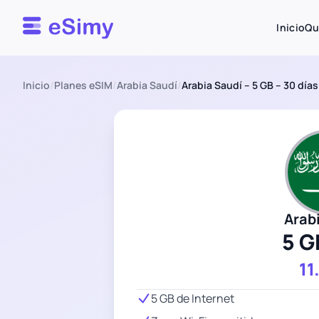
Esimy
Inicio
Qu
Inicio
/
Planes eSIM
/
Arabia Saudí
/
Arabia Saudí – 5 GB – 30 días
Arab
5 G
11
5 GB de Internet