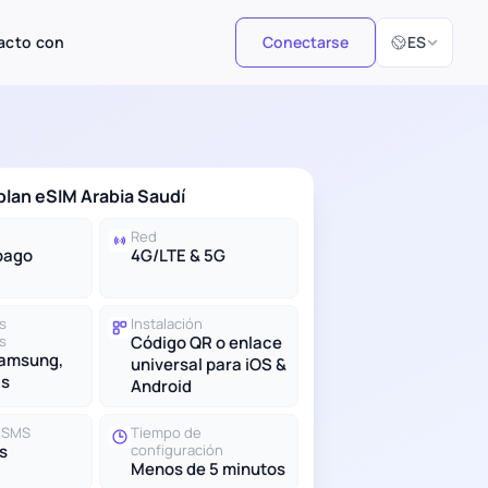
Seleccionar i
acto con
Conectarse
ES
 plan eSIM Arabia Saudí
Red
pago
4G/LTE & 5G
s
Instalación
s
Código QR o enlace
Samsung,
universal para iOS &
ás
Android
y SMS
Tiempo de
s
configuración
Menos de 5 minutos