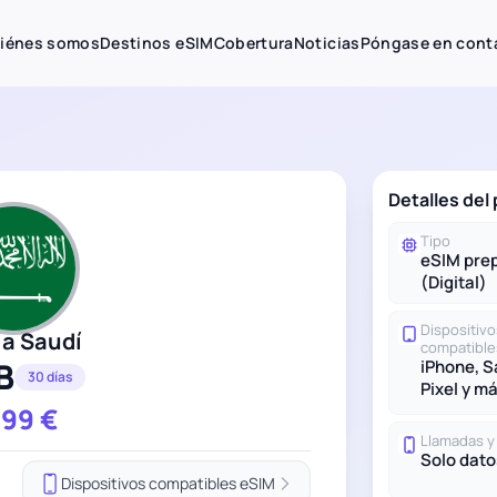
iénes somos
Destinos eSIM
Cobertura
Noticias
Póngase en cont
Detalles del
Tipo
eSIM pre
(Digital)
Dispositivo
ia Saudí
compatible
B
iPhone, 
30 días
Pixel y m
.99
€
Llamadas 
Solo dato
Dispositivos compatibles eSIM