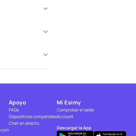
Apoyo
Mi Esimy
FAQs
Comprobar el saldo
Dispositivos compatibles
Account
Chat en directo
Descargar la App
o con