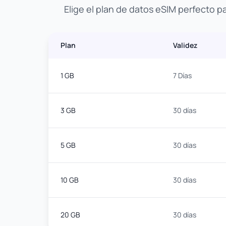
Elige el plan de datos eSIM perfecto p
Plan
Validez
1 GB
7 Días
3 GB
30 días
5 GB
30 días
10 GB
30 días
20 GB
30 días