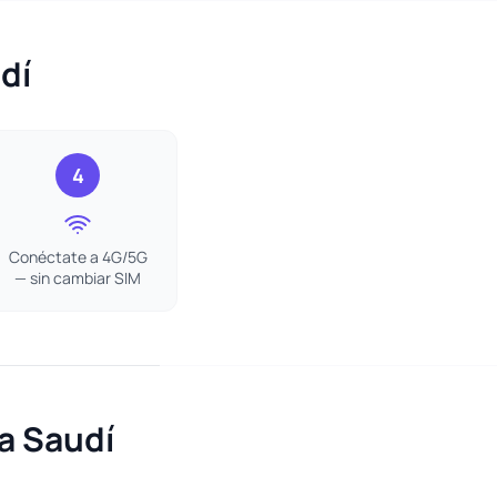
dí
4
Conéctate a 4G/5G
— sin cambiar SIM
a Saudí