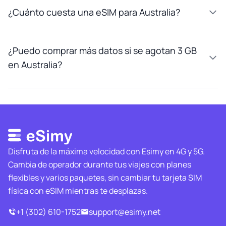
¿Cuánto cuesta una eSIM para Australia?
¿Puedo comprar más datos si se agotan 3 GB
en Australia?
Disfruta de la máxima velocidad con Esimy en 4G y 5G.
Cambia de operador durante tus viajes con planes
flexibles y varios paquetes, sin cambiar tu tarjeta SIM
física con eSIM mientras te desplazas.
+1 (302) 610-1752
support@esimy.net