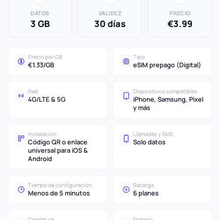
DATOS
VALIDEZ
PRECIO
3 GB
30 días
€3.99
Precio por GB
Tipo
€1.33/GB
eSIM prepago (Digital)
Red
Dispositivos compatibles
4G/LTE & 5G
iPhone, Samsung, Pixel
y más
Instalación
Llamadas y SMS
Código QR o enlace
Solo datos
universal para iOS &
Android
Tiempo de configuración
Recarga
Menos de 5 minutos
6 planes
Cobertura
Entrega