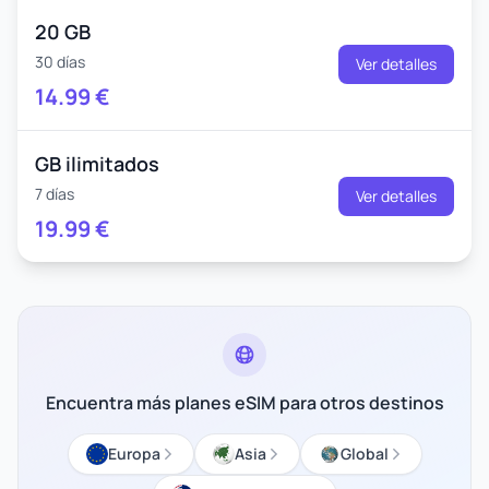
20 GB
30 días
Ver detalles
14.99
€
GB ilimitados
7 días
Ver detalles
19.99
€
Encuentra más planes eSIM para otros destinos
Europa
Asia
Global