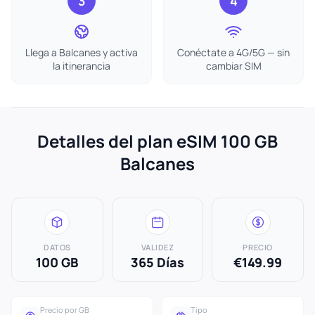
3
4
Llega a Balcanes y activa
Conéctate a 4G/5G — sin
la itinerancia
cambiar SIM
Detalles del plan eSIM 100 GB
Balcanes
DATOS
VALIDEZ
PRECIO
100 GB
365 Días
€149.99
Precio por GB
Tipo