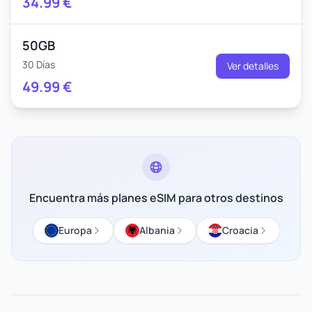
34.99
€
50GB
30 Días
Ver detalles
49.99
€
Encuentra más planes eSIM para otros destinos
Europa
Albania
Croacia