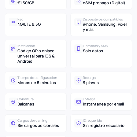
€1.50/GB
eSIM prepago (Digital)
Red
Dispositivos compatibles
4G/LTE & 5G
iPhone, Samsung, Pixel
y más
Instalación
Llamadas y SMS
Código QR o enlace
Solo datos
universal para iOS &
Android
Tiempo de configuración
Recarga
Menos de 5 minutos
9 planes
Cobertura
Entrega
Balcanes
Instantánea por email
Cargos de roaming
ID requerido
Sin cargos adicionales
Sin registro necesario