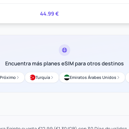
44.99
€
Encuentra más planes eSIM para otros destinos
 Próximo
Turquía
Emiratos Árabes Unidos
ara Egipto cuesta €12.99 (€1.30/GB) con 30 Días de validez.