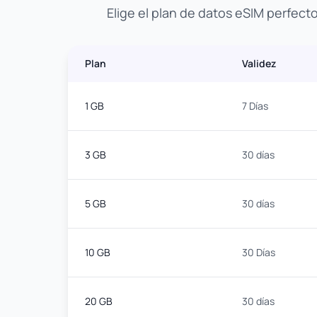
Elige el plan de datos eSIM perfect
Plan
Validez
1 GB
7 Días
3 GB
30 días
5 GB
30 días
10 GB
30 Días
20 GB
30 días