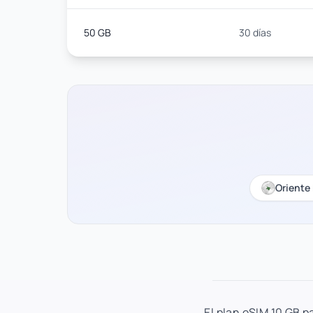
50 GB
30 días
Oriente
El plan eSIM 10 GB p