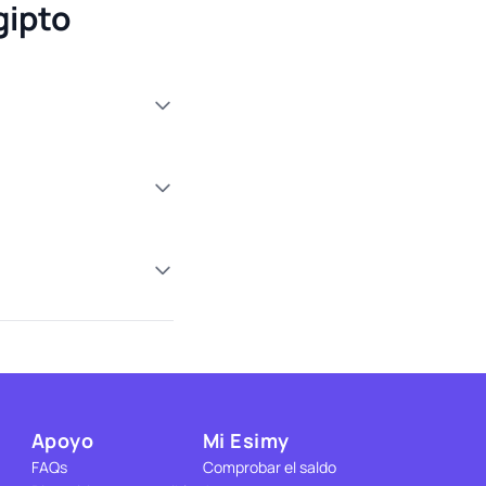
gipto
Apoyo
Mi Esimy
FAQs
Comprobar el saldo