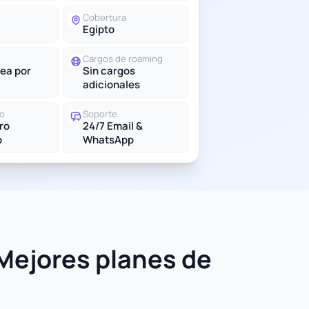
Cobertura
Egipto
Cargos de roaming
ea por
Sin cargos
adicionales
do
Soporte
tro
24/7 Email &
o
WhatsApp
 Mejores planes de