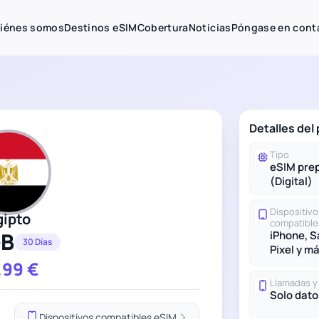
iénes somos
Destinos eSIM
Cobertura
Noticias
Póngase en cont
Detalles del
Tipo
eSIM pre
(Digital)
Dispositivo
gipto
compatible
GB
iPhone, 
30 Días
Pixel y m
.99
€
Llamadas 
Solo dato
Dispositivos compatibles eSIM