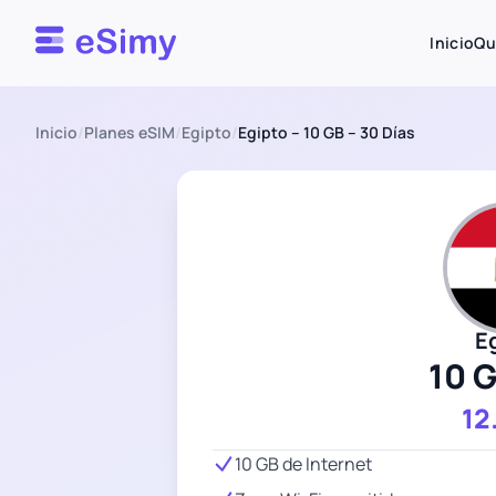
Esimy
Inicio
Qu
Inicio
/
Planes eSIM
/
Egipto
/
Egipto – 10 GB – 30 Días
E
10 
12
10 GB de Internet