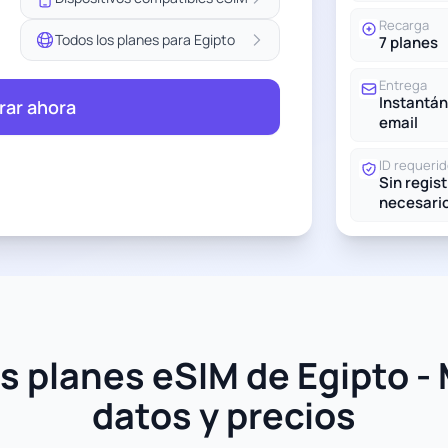
Recarga
Todos los planes para Egipto
7 planes
Entrega
Instantán
ar ahora
email
ID requeri
Sin regis
necesari
 planes eSIM de Egipto -
datos y precios