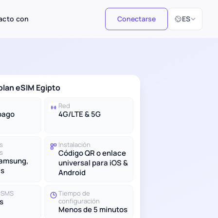
Seleccionar i
acto con
Conectarse
ES
 plan eSIM Egipto
Red
pago
4G/LTE & 5G
s
Instalación
s
Código QR o enlace
Samsung,
universal para iOS &
ás
Android
y SMS
Tiempo de
s
configuración
Menos de 5 minutos