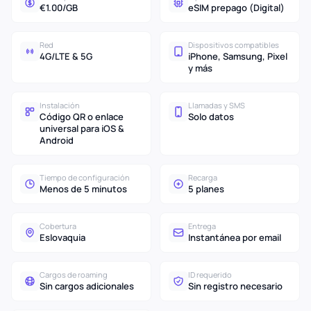
€1.00/GB
eSIM prepago (Digital)
Red
Dispositivos compatibles
4G/LTE & 5G
iPhone, Samsung, Pixel
y más
Instalación
Llamadas y SMS
Código QR o enlace
Solo datos
universal para iOS &
Android
Tiempo de configuración
Recarga
Menos de 5 minutos
5 planes
Cobertura
Entrega
Eslovaquia
Instantánea por email
Cargos de roaming
ID requerido
Sin cargos adicionales
Sin registro necesario