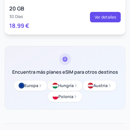
20 GB
30 Días
Ver detalles
18.99
€
Encuentra más planes eSIM para otros destinos
Europa
Hungría
Austria
Polonia