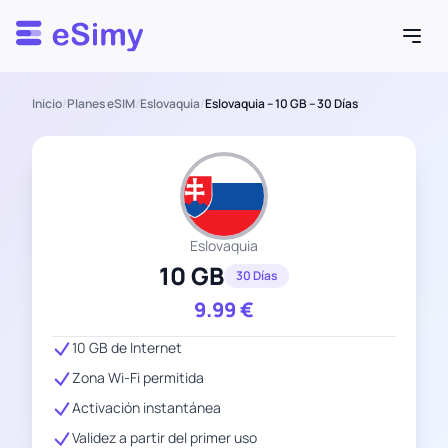
Esimy
Inicio
/
Planes eSIM
/
Eslovaquia
/
Eslovaquia – 10 GB – 30 Días
Eslovaquia
10 GB
30 Días
9.99
€
10 GB de Internet
Zona Wi-Fi permitida
Activación instantánea
Validez a partir del primer uso