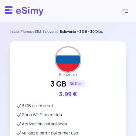
Esimy
Inicio
/
Planes eSIM
/
Eslovenia
/
Eslovenia – 3 GB – 30 Días
Eslovenia
3 GB
30 Días
3.99
€
3 GB de Internet
Zona Wi-Fi permitida
Activación instantánea
Validez a partir del primer uso