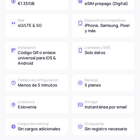
€1.33/GB
eSIM prepago (Digital)
Red
Dispositivos compatibles
4G/LTE & 5G
iPhone, Samsung, Pixel
y más
Instalación
Llamadas y SMS
Código QR o enlace
Solo datos
universal para iOS &
Android
Tiempo de configuración
Recarga
Menos de 5 minutos
5 planes
Cobertura
Entrega
Eslovenia
Instantánea por email
Cargos de roaming
ID requerido
Sin cargos adicionales
Sin registro necesario