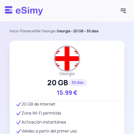
Esimy
Inicio
/
Planes eSIM
/
Georgia
/
Georgia – 20 GB – 30 días
Georgia
20 GB
30 días
15.99
€
20 GB de Internet
Zona Wi-Fi permitida
Activación instantánea
Validez a partir del primer uso