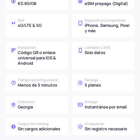
€0.80/GB
eSIM prepago (Digital)
Red
Dispositivos compatibles
4G/LTE & 5G
iPhone, Samsung, Pixel
y más
Instalación
Llamadas y SMS
Código QR o enlace
Solo datos
universal para iOS &
Android
Tiempo de configuración
Recarga
Menos de 5 minutos
5 planes
Cobertura
Entrega
Georgia
Instantánea por email
Cargos de roaming
ID requerido
Sin cargos adicionales
Sin registro necesario