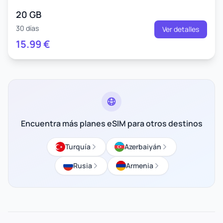
20 GB
30 días
Ver detalles
15.99
€
Encuentra más planes eSIM para otros destinos
Turquía
Azerbaiyán
Rusia
Armenia