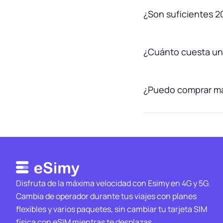
¿Son suficientes 2
¿Cuánto cuesta un
¿Puedo comprar má
Disfruta de la máxima velocidad con Esimy en 4G y 5G.
Cambia de operador durante tus viajes con planes
flexibles y varios paquetes, sin cambiar tu tarjeta SIM
física con eSIM mientras te desplazas.