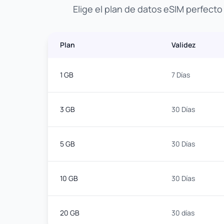
Elige el plan de datos eSIM perfect
Plan
Validez
1 GB
7 Días
3 GB
30 Días
5 GB
30 Días
10 GB
30 Días
20 GB
30 días