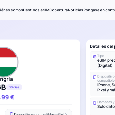
iénes somos
Destinos eSIM
Cobertura
Noticias
Póngase en cont
Detalles del
Tipo
eSIM pre
(Digital)
Dispositivo
ngría
compatible
GB
iPhone, 
30 días
Pixel y m
.99
€
Llamadas 
Solo dato
Dispositivos compatibles eSIM