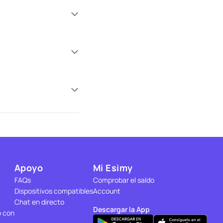
Apoyo
Mi Esimy
FAQs
Comprobar el saldo
Dispositivos compatibles
Account
Chat en directo
Descargar la App
o con