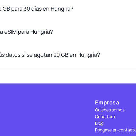
0 GB para 30 días en Hungría?
a eSIM para Hungría?
s datos si se agotan 20 GB en Hungría?
Empresa
Quiénes somos
Cobertura
Blog
Póngase en contact