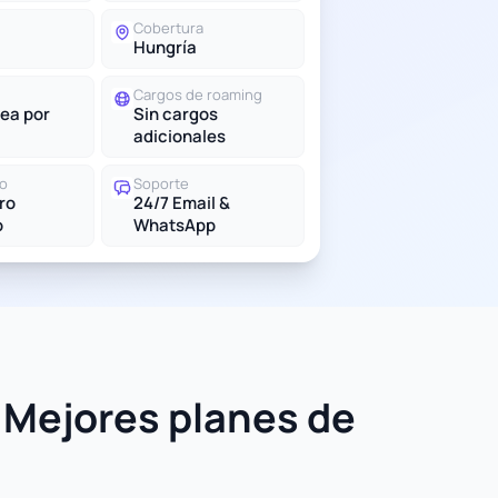
Cobertura
Hungría
Cargos de roaming
ea por
Sin cargos
adicionales
do
Soporte
tro
24/7 Email &
o
WhatsApp
 Mejores planes de