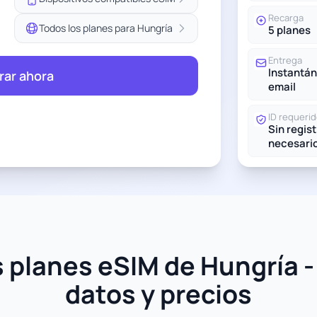
Recarga
Todos los planes para Hungría
5 planes
Entrega
Instantán
ar ahora
email
ID requeri
Sin regis
necesari
 planes eSIM de Hungría -
datos y precios