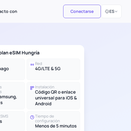
Seleccionar i
acto con
Conectarse
ES
 plan eSIM Hungría
Red
pago
4G/LTE & 5G
s
Instalación
s
Código QR o enlace
Samsung,
universal para iOS &
ás
Android
y SMS
Tiempo de
s
configuración
Menos de 5 minutos