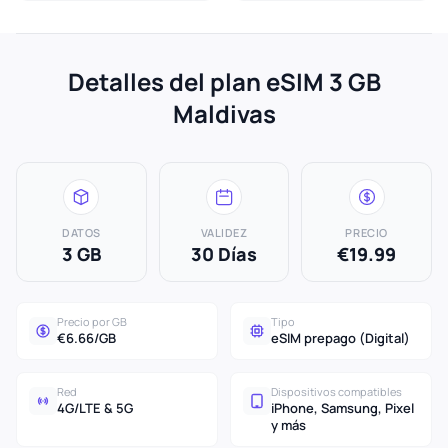
Detalles del plan eSIM 3 GB
Maldivas
DATOS
VALIDEZ
PRECIO
3 GB
30 Días
€19.99
Precio por GB
Tipo
€6.66/GB
eSIM prepago (Digital)
Red
Dispositivos compatibles
4G/LTE & 5G
iPhone, Samsung, Pixel
y más