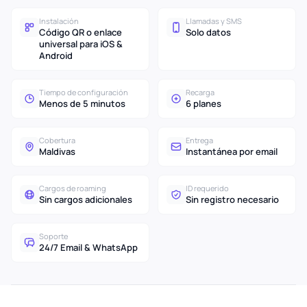
Instalación
Llamadas y SMS
Código QR o enlace
Solo datos
universal para iOS &
Android
Tiempo de configuración
Recarga
Menos de 5 minutos
6 planes
Cobertura
Entrega
Maldivas
Instantánea por email
Cargos de roaming
ID requerido
Sin cargos adicionales
Sin registro necesario
Soporte
24/7 Email & WhatsApp