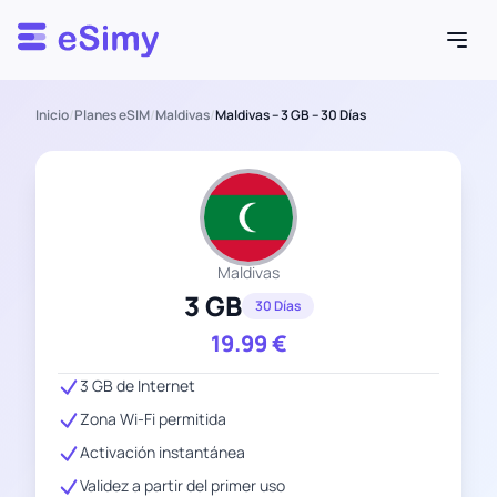
Esimy
Inicio
/
Planes eSIM
/
Maldivas
/
Maldivas – 3 GB – 30 Días
Maldivas
3 GB
30 Días
19.99
€
3 GB de Internet
Zona Wi-Fi permitida
Activación instantánea
Validez a partir del primer uso