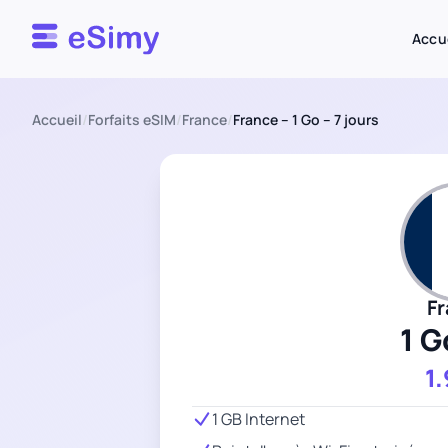
Esimy
Accu
Accueil
/
Forfaits eSIM
/
France
/
France – 1 Go – 7 jours
F
1 G
1
1 GB Internet