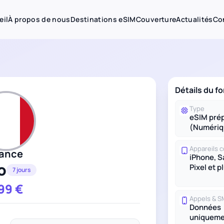
eil
À propos de nous
Destinations eSIM
Couverture
Actualités
Co
Détails du fo
Type
eSIM pré
(Numériq
Appareils 
rance
iPhone, 
o
Pixel et p
7 jours
.99
€
Appels & 
Données
uniqueme