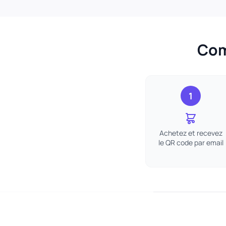
Com
1
Achetez et recevez
le QR code par email