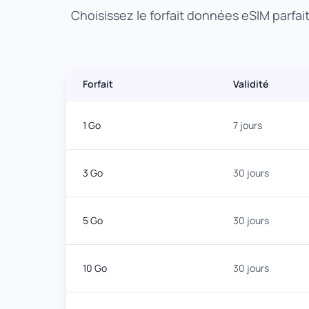
Choisissez le forfait données eSIM parfai
Forfait
Validité
1 Go
7 jours
3 Go
30 jours
5 Go
30 jours
10 Go
30 jours