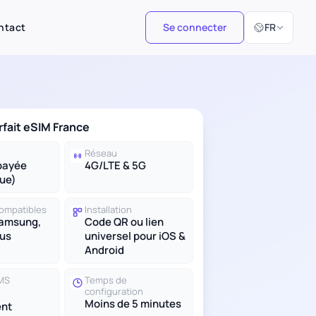
Sélectionner 
ntact
Se connecter
FR
rfait eSIM France
Réseau
payée
4G/LTE & 5G
ue)
compatibles
Installation
Samsung,
Code QR ou lien
lus
universel pour iOS &
Android
SMS
Temps de
configuration
Moins de 5 minutes
nt