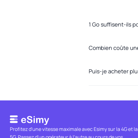
1 Go suffisent-ils p
Combien coûte une
Puis-je acheter plu
Profitez d'une vitesse maximale avec Esimy sur la 4G et la
5G. Passez d'un opérateur à l'autre au cours de vos