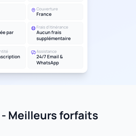
Couverture
France
Frais d'itinérance
ée par
Aucun frais
supplémentaire
ntité
Assistance
scription
24/7 Email &
WhatsApp
 Meilleurs forfaits