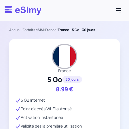
Esimy
Accueil
/
Forfaits eSIM
/
France
/
France – 5 Go – 30 jours
France
5 Go
30 jours
8.99
€
5 GB Internet
Point d'accès Wi-Fi autorisé
Activation instantanée
Validité dès la première utilisation