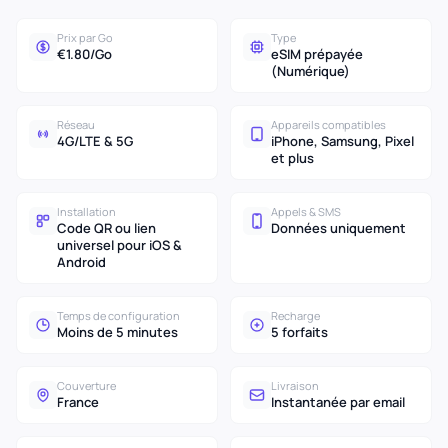
Prix par Go
Type
€1.80/Go
eSIM prépayée
(Numérique)
Réseau
Appareils compatibles
4G/LTE & 5G
iPhone, Samsung, Pixel
et plus
Installation
Appels & SMS
Code QR ou lien
Données uniquement
universel pour iOS &
Android
Temps de configuration
Recharge
Moins de 5 minutes
5 forfaits
Couverture
Livraison
France
Instantanée par email