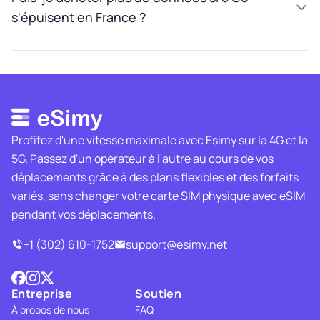
s'épuisent en France ?
Profitez d'une vitesse maximale avec Esimy sur la 4G et la
5G. Passez d'un opérateur à l'autre au cours de vos
déplacements grâce à des plans flexibles et des forfaits
variés, sans changer votre carte SIM physique avec eSIM
pendant vos déplacements.
+1 (302) 610-1752
support@esimy.net
Entreprise
Soutien
À propos de nous
FAQ