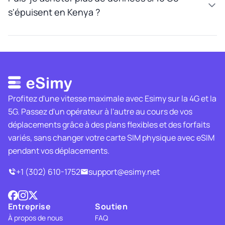
s'épuisent en Kenya ?
Profitez d'une vitesse maximale avec Esimy sur la 4G et la
5G. Passez d'un opérateur à l'autre au cours de vos
déplacements grâce à des plans flexibles et des forfaits
variés, sans changer votre carte SIM physique avec eSIM
pendant vos déplacements.
+1 (302) 610-1752
support@esimy.net
Entreprise
Soutien
À propos de nous
FAQ