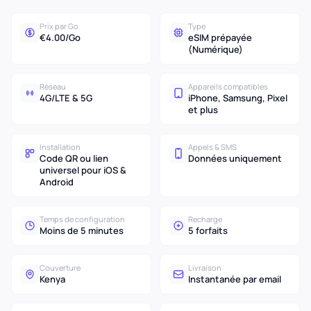
Prix par Go
Type
€4.00/Go
eSIM prépayée
(Numérique)
Réseau
Appareils compatibles
4G/LTE & 5G
iPhone, Samsung, Pixel
et plus
Installation
Appels & SMS
Code QR ou lien
Données uniquement
universel pour iOS &
Android
Temps de configuration
Recharge
Moins de 5 minutes
5 forfaits
Couverture
Livraison
Kenya
Instantanée par email