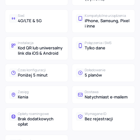
Sieć
Kompatybilne urządzenia
4G/LTE & 5G
iPhone, Samsung, Pixel
i inne
Instalacja
Połączenia i SMS
Kod QR lub uniwersalny
Tylko dane
link dla iOS & Android
Czas konfiguracji
Doładowanie
Poniżej 5 minut
5 planów
Zasięg
Dostawa
Kenia
Natychmiast e-mailem
Opłaty roamingowe
Wymagane ID
Brak dodatkowych
Bez rejestracji
opłat