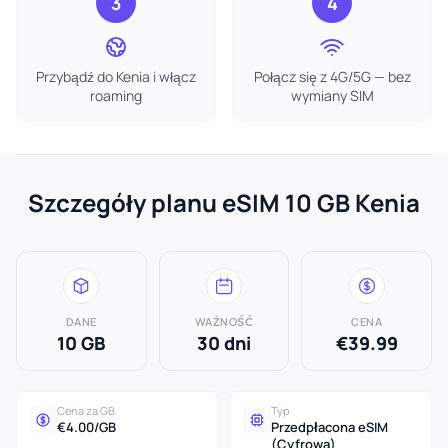
3
4
Przybądź do Kenia i włącz
Połącz się z 4G/5G — bez
roaming
wymiany SIM
Szczegóły planu eSIM 10 GB Kenia
DANE
WAŻNOŚĆ
CENA
10 GB
30 dni
€39.99
Cena za GB
Typ
€4.00/GB
Przedpłacona eSIM
(Cyfrowa)