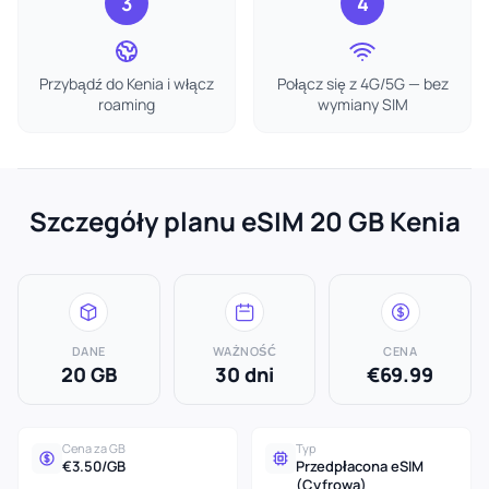
3
4
Przybądź do Kenia i włącz
Połącz się z 4G/5G — bez
roaming
wymiany SIM
Szczegóły planu eSIM 20 GB Kenia
DANE
WAŻNOŚĆ
CENA
20 GB
30 dni
€69.99
Cena za GB
Typ
€3.50/GB
Przedpłacona eSIM
(Cyfrowa)