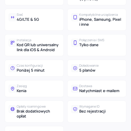
Sieć
Kompatybilne urządzenia
4G/LTE & 5G
iPhone, Samsung, Pixel
i inne
Instalacja
Połączenia i SMS
Kod QR lub uniwersalny
Tylko dane
link dla iOS & Android
Czas konfiguracji
Doładowanie
Poniżej 5 minut
5 planów
Zasięg
Dostawa
Kenia
Natychmiast e-mailem
Opłaty roamingowe
Wymagane ID
Brak dodatkowych
Bez rejestracji
opłat