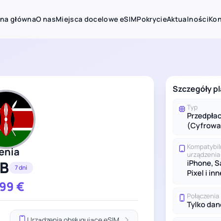
ona główna
O nas
Miejsca docelowe eSIM
Pokrycie
Aktualności
Kon
Szczegóły pl
Typ
Przedpła
(Cyfrowa
Kompatybi
enia
urządzenia
GB
iPhone, 
7 dni
Pixel i inn
.99
€
Połączenia
Tylko dan
Urządzenia obsługujące eSIM