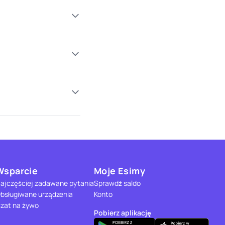
Wsparcie
Moje Esimy
ajczęściej zadawane pytania
Sprawdź saldo
bsługiwane urządzenia
Konto
zat na żywo
Pobierz aplikację