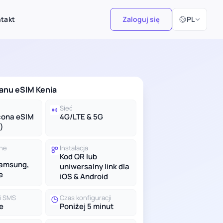
Wybierz język
takt
Zaloguj się
PL
anu eSIM Kenia
Sieć
cona eSIM
4G/LTE & 5G
)
lne
Instalacja
Kod QR lub
Samsung,
uniwersalny link dla
e
iOS & Android
 i SMS
Czas konfiguracji
e
Poniżej 5 minut