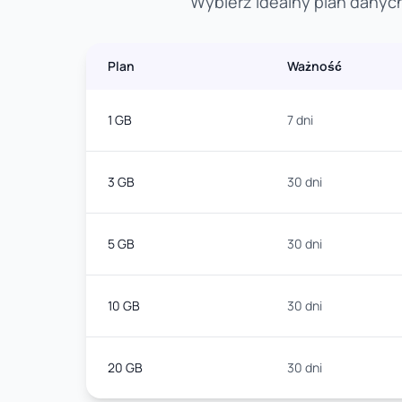
Wybierz idealny plan danych
Plan
Ważność
1 GB
7 dni
3 GB
30 dni
5 GB
30 dni
10 GB
30 dni
20 GB
30 dni