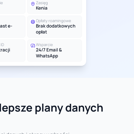
ie
Zasięg
Kenia
Opłaty roamingowe
ast e-
Brak dodatkowych
opłat
ID
Wsparcie
racji
24/7 Email &
WhatsApp
jlepsze plany danych