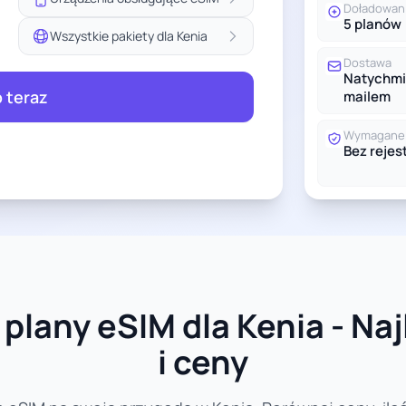
Doładowan
5 planów
Wszystkie pakiety dla Kenia
Dostawa
Natychmi
 teraz
mailem
Wymagane 
Bez rejest
plany eSIM dla Kenia - Na
i ceny