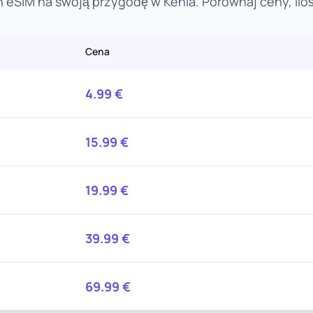
 eSIM na swoją przygodę w Kenia. Porównaj ceny, iloś
Cena
4.99
€
15.99
€
19.99
€
39.99
€
69.99
€