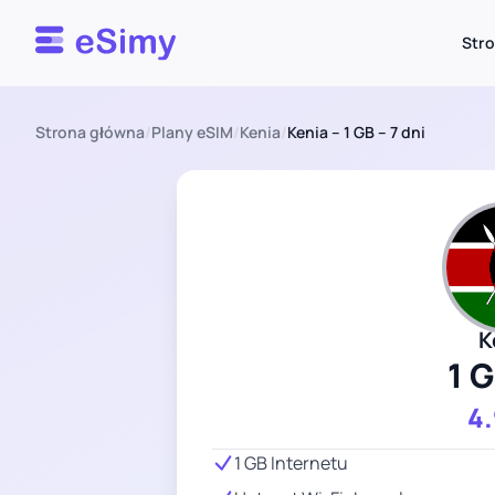
Esimy
Str
Strona główna
/
Plany eSIM
/
Kenia
/
Kenia – 1 GB – 7 dni
K
1 
4
1 GB Internetu