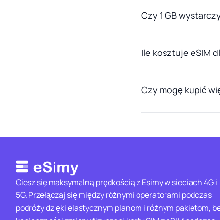
Czy 1 GB wystarczy
Ile kosztuje eSIM d
Czy mogę kupić wię
Ciesz się maksymalną prędkością z Esimy w sieciach 4G i
5G. Przełączaj się między różnymi operatorami podczas
podróży dzięki elastycznym planom i różnym pakietom, b