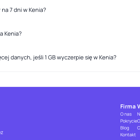
 na 7 dni w Kenia?
la Kenia?
cej danych, jeśli 1 GB wyczerpie się w Kenia?
Firma
O nas
N
Pokrycie
O
Blog
C
ez
Kontakt