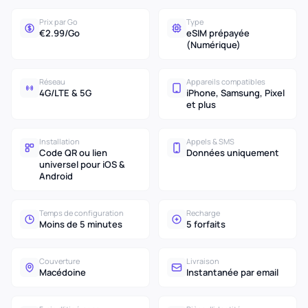
Prix par Go
Type
€2.99/Go
eSIM prépayée
(Numérique)
Réseau
Appareils compatibles
4G/LTE & 5G
iPhone, Samsung, Pixel
et plus
Installation
Appels & SMS
Code QR ou lien
Données uniquement
universel pour iOS &
Android
Temps de configuration
Recharge
Moins de 5 minutes
5 forfaits
Couverture
Livraison
Macédoine
Instantanée par email