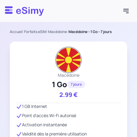
Esimy
Accueil
/
Forfaits eSIM
/
Macédoine
/
Macédoine – 1 Go – 7 jours
Macédoine
1 Go
7 jours
2.99
€
1 GB Internet
Point d'accès Wi-Fi autorisé
Activation instantanée
Validité dès la première utilisation