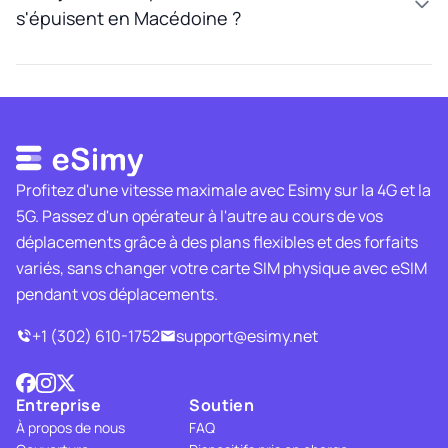
s'épuisent en Macédoine ?
Profitez d'une vitesse maximale avec Esimy sur la 4G et la
5G. Passez d'un opérateur à l'autre au cours de vos
déplacements grâce à des plans flexibles et des forfaits
variés, sans changer votre carte SIM physique avec eSIM
pendant vos déplacements.
+1 (302) 610-1752
support@esimy.net
Entreprise
Soutien
À propos de nous
FAQ