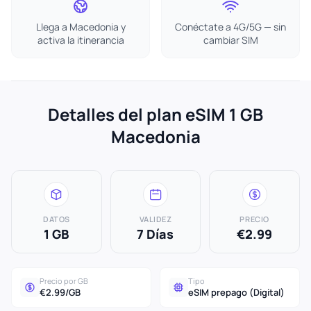
Llega a Macedonia y
Conéctate a 4G/5G — sin
activa la itinerancia
cambiar SIM
Detalles del plan eSIM 1 GB
Macedonia
DATOS
VALIDEZ
PRECIO
1 GB
7 Días
€2.99
Precio por GB
Tipo
€2.99/GB
eSIM prepago (Digital)