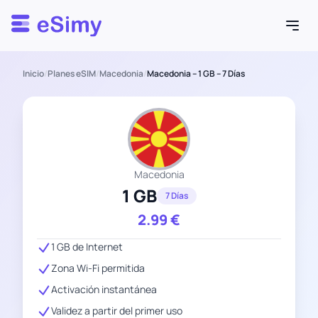
Esimy
Inicio
/
Planes eSIM
/
Macedonia
/
Macedonia – 1 GB – 7 Días
Macedonia
1 GB
7 Días
2.99
€
1 GB de Internet
Zona Wi-Fi permitida
Activación instantánea
Validez a partir del primer uso