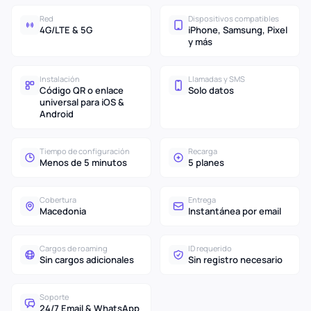
Red
Dispositivos compatibles
4G/LTE & 5G
iPhone, Samsung, Pixel
y más
Instalación
Llamadas y SMS
Código QR o enlace
Solo datos
universal para iOS &
Android
Tiempo de configuración
Recarga
Menos de 5 minutos
5 planes
Cobertura
Entrega
Macedonia
Instantánea por email
Cargos de roaming
ID requerido
Sin cargos adicionales
Sin registro necesario
Soporte
24/7 Email & WhatsApp