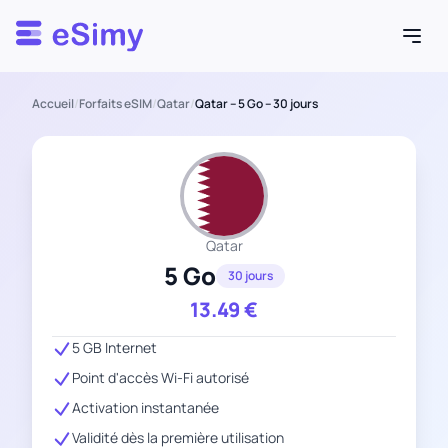
Esimy
Accueil
/
Forfaits eSIM
/
Qatar
/
Qatar – 5 Go – 30 jours
Qatar
5 Go
30 jours
13.49
€
5 GB Internet
Point d'accès Wi-Fi autorisé
Activation instantanée
Validité dès la première utilisation