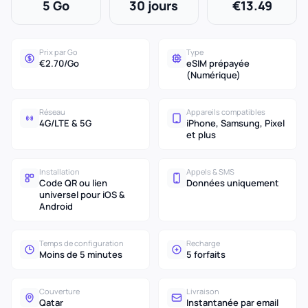
5 Go
30 jours
€13.49
Prix par Go
Type
€2.70/Go
eSIM prépayée
(Numérique)
Réseau
Appareils compatibles
4G/LTE & 5G
iPhone, Samsung, Pixel
et plus
Installation
Appels & SMS
Code QR ou lien
Données uniquement
universel pour iOS &
Android
Temps de configuration
Recharge
Moins de 5 minutes
5 forfaits
Couverture
Livraison
Qatar
Instantanée par email