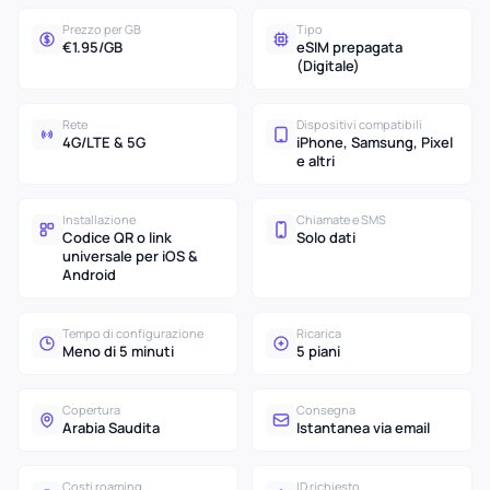
Prezzo per GB
Tipo
€1.95/GB
eSIM prepagata
(Digitale)
Rete
Dispositivi compatibili
4G/LTE & 5G
iPhone, Samsung, Pixel
e altri
Installazione
Chiamate e SMS
Codice QR o link
Solo dati
universale per iOS &
Android
Tempo di configurazione
Ricarica
Meno di 5 minuti
5 piani
Copertura
Consegna
Arabia Saudita
Istantanea via email
Costi roaming
ID richiesto