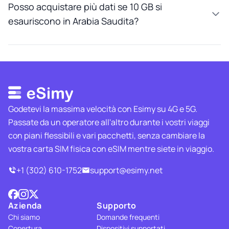
Posso acquistare più dati se 10 GB si
esauriscono in Arabia Saudita?
Godetevi la massima velocità con Esimy su 4G e 5G.
Passate da un operatore all'altro durante i vostri viaggi
con piani flessibili e vari pacchetti, senza cambiare la
vostra carta SIM fisica con eSIM mentre siete in viaggio.
+1 (302) 610-1752
support@esimy.net
Azienda
Supporto
Chi siamo
Domande frequenti
Copertura
Dispositivi supportati