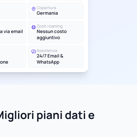
Copertura
Germania
Costi roaming
a via email
Nessun costo
aggiuntivo
Assistenza
24/7 Email &
ione
WhatsApp
gliori piani dati e