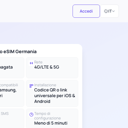
Seleziona la 
Accedi
IT
no eSIM Germania
Rete
pagata
4G/LTE & 5G
compatibili
Installazione
Samsung,
Codice QR o link
ri
universale per iOS &
Android
e SMS
Tempo di
configurazione
Meno di 5 minuti