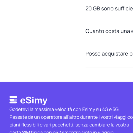
20 GB sono sufficie
Quanto costa una 
Posso acquistare p
Godetevi la massima velocità con Esimy su 4G e 5G.
Passate da un operatore all'altro durante i vostri viaggi c
piani flessibili e vari pacchetti, senza cambiare la vostra
carta SIM fisica con eSIM mentre siete in viaggio.