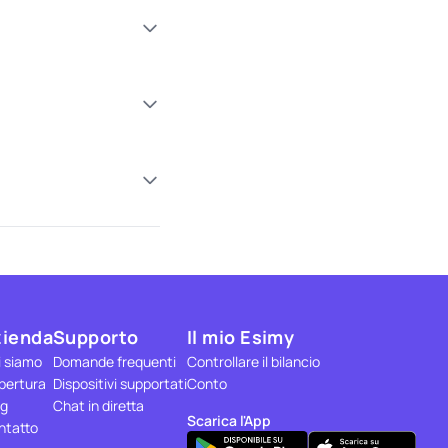
zienda
Supporto
Il mio Esimy
i siamo
Domande frequenti
Controllare il bilancio
pertura
Dispositivi supportati
Conto
og
Chat in diretta
Scarica l'App
ntatto