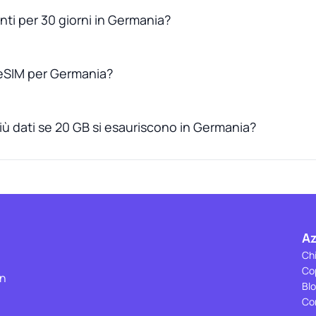
nti per 30 giorni in Germania?
eSIM per Germania?
iù dati se 20 GB si esauriscono in Germania?
A
Ch
Co
on
Bl
Co