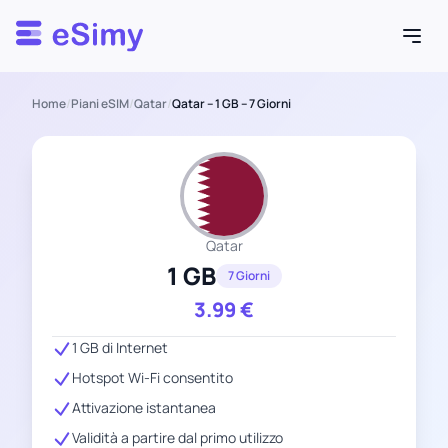
Esimy
Home
/
Piani eSIM
/
Qatar
/
Qatar – 1 GB – 7 Giorni
Qatar
1 GB
7 Giorni
3.99
€
1 GB di Internet
Hotspot Wi-Fi consentito
Attivazione istantanea
Validità a partire dal primo utilizzo