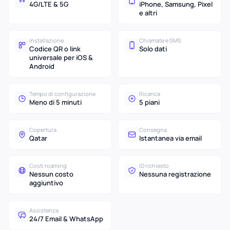
4G/LTE & 5G
iPhone, Samsung, Pixel
e altri
Installazione
Chiamate e SMS
Codice QR o link
Solo dati
universale per iOS &
Android
Tempo di configurazione
Ricarica
Meno di 5 minuti
5 piani
Copertura
Consegna
Qatar
Istantanea via email
Costi roaming
ID richiesto
Nessun costo
Nessuna registrazione
aggiuntivo
Assistenza
24/7 Email & WhatsApp