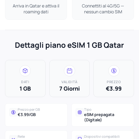
Arriva in Qatar e attiva il
Connettiti al 4G/5G —
roaming dati
nessun cambio SIM
Dettagli piano eSIM 1 GB Qatar
DATI
VALIDITÀ
PREZZO
1 GB
7 Giorni
€3.99
Prezzo per GB
Tipo
€3.99/GB
eSIM prepagata
(Digitale)
Rete
Dispositivi compatibili