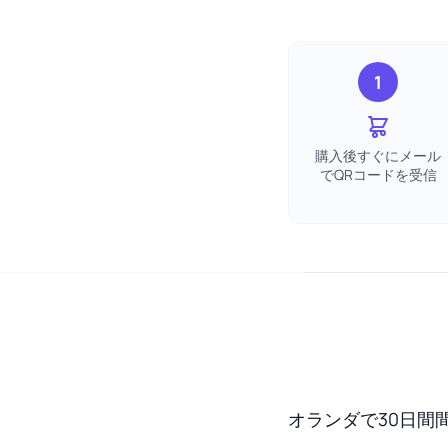
1
購入後すぐにメール
でQRコードを受信
オランダで30日間間