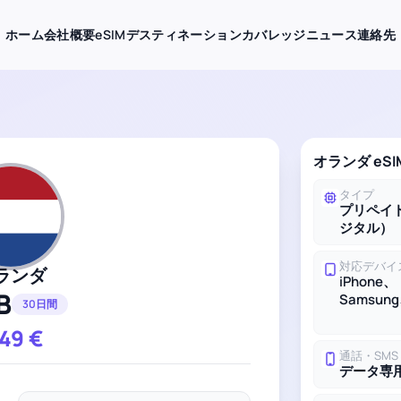
ホーム
会社概要
eSIMデスティネーション
カバレッジ
ニュース
連絡先
オランダ eS
タイプ
プリペイド
ジタル）
対応デバイ
ランダ
iPhone、
B
Samsung
30日間
.49
€
通話・SMS
データ専