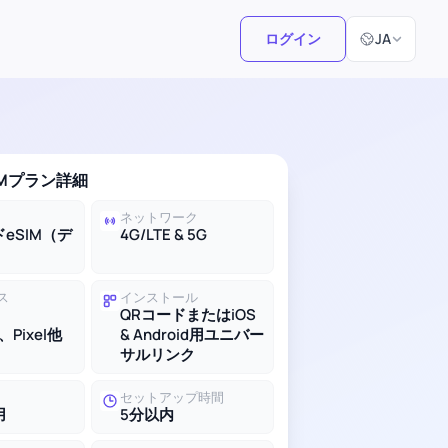
言語選択
ログイン
JA
IMプラン詳細
ネットワーク
eSIM（デ
4G/LTE & 5G
ス
インストール
QRコードまたはiOS
、Pixel他
& Android用ユニバー
サルリンク
セットアップ時間
用
5分以内