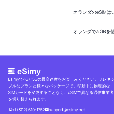
オランダのeSIM
オランダで3 GB
Esimyで4Gと5Gの最高速度をお楽しみください。フレキ
ブルなプランと様々なパッケージで、移動中に物理的な
SIMカードを変更することなく、eSIMで異なる通信事業者
を切り替えられます。
+1 (302) 610-1752
support@esimy.net