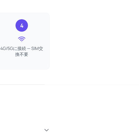
4
4G/5Gに接続 — SIM交
換不要