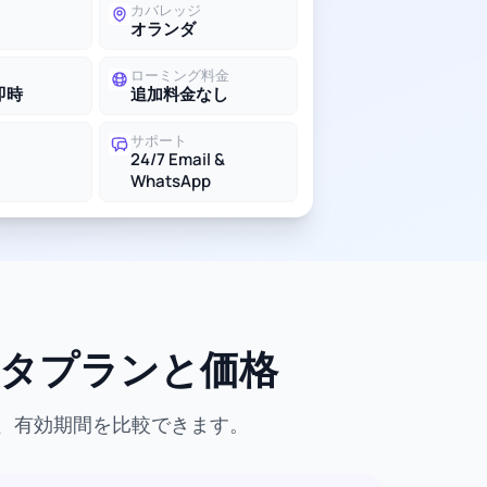
カバレッジ
オランダ
ローミング料金
即時
追加料金なし
サポート
24/7 Email &
WhatsApp
ータプランと価格
量、有効期間を比較できます。