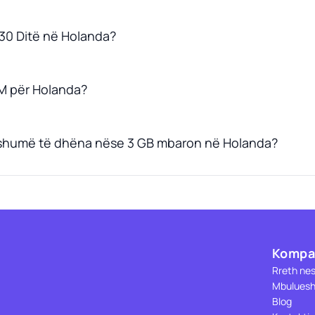
 30 Ditë në Holanda?
M për Holanda?
 shumë të dhëna nëse 3 GB mbaron në Holanda?
Kompa
Rreth ne
Mbuluesh
Blog