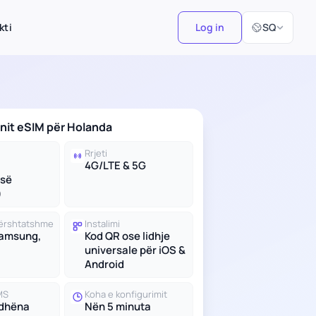
Zgjidh Gjuhën
kti
Log in
SQ
anit eSIM për Holanda
Rrjeti
4G/LTE & 5G
së
)
 përshtatshme
Instalimi
Samsung,
Kod QR ose lidhje
universale për iOS &
Android
MS
Koha e konfigurimit
 dhëna
Nën 5 minuta