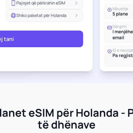
Pajisjet që përkrahin eSIM
Mbushje
5 plane
Shiko paketat për Holanda
Dërgimi
I menjëh
email
ej tani
ID e nevoj
Pa regjis
lanet eSIM për Holanda - 
të dhënave