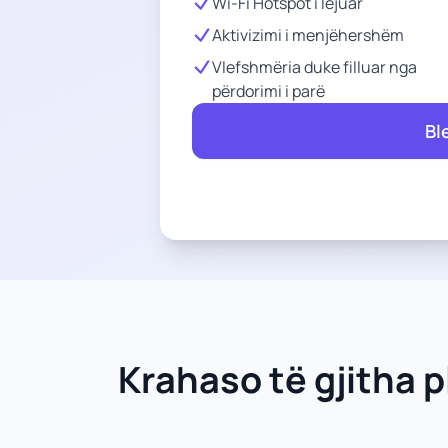
Wi-Fi Hotspot i lejuar
Aktivizimi i menjëhershëm
Vlefshmëria duke filluar nga
përdorimi i parë
Bl
Krahaso të gjitha p