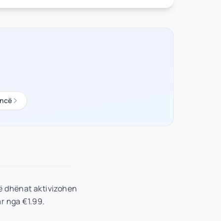
ancë
ë dhënat aktivizohen
r nga €1.99.