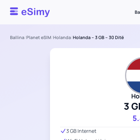
Esimy
Ba
Ballina
/
Planet eSIM
/
Holanda
/
Holanda – 3 GB – 30 Ditë
Ho
3 G
5
3 GB Internet