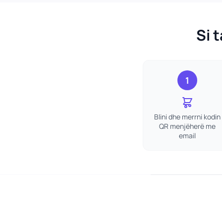
Si 
1
Blini dhe merrni kodin
QR menjëherë me
email