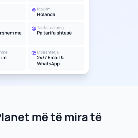
Mbulimi
Holanda
Tarifa roaming
ershëm me
Pa tarifa shtesë
shme
Mbështetja
trim
24/7 Email &
WhatsApp
Planet më të mira të