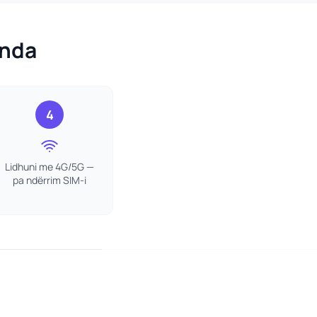
anda
4
Lidhuni me 4G/5G —
pa ndërrim SIM-i