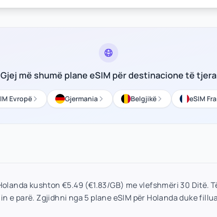
Gjej më shumë plane eSIM për destinacione të tjera
IM Evropë
Gjermania
Belgjikë
eSIM Fr
 Holanda kushton €5.49 (€1.83/GB) me vlefshmëri 30 Ditë. T
in e parë. Zgjidhni nga 5 plane eSIM për Holanda duke fillua