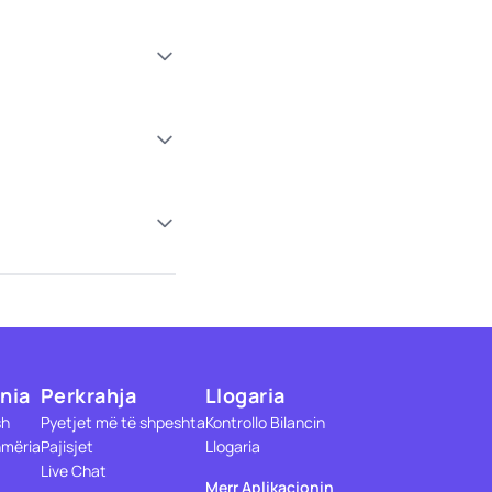
nia
Perkrahja
Llogaria
sh
Pyetjet më të shpeshta
Kontrollo Bilancin
mëria
Pajisjet
Llogaria
Live Chat
Merr Aplikacionin