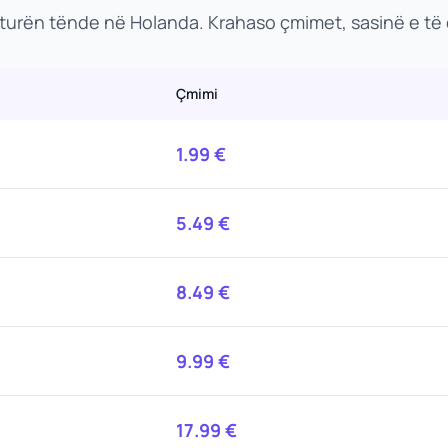
nturën tënde në Holanda. Krahaso çmimet, sasinë e të
Çmimi
1.99
€
5.49
€
8.49
€
9.99
€
17.99
€