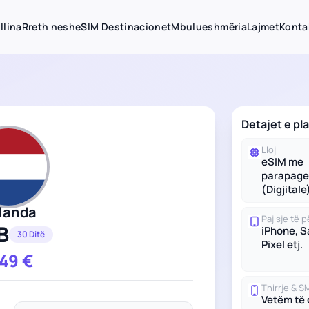
llina
Rreth nesh
eSIM Destinacionet
Mbulueshmëria
Lajmet
Konta
Detajet e pl
Lloji
eSIM me
parapage
(Digjitale
landa
Pajisje të
B
iPhone, 
30 Ditë
Pixel etj.
.49
€
Thirrje & S
Vetëm të