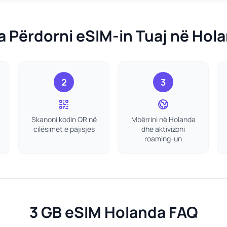
ta Përdorni eSIM-in Tuaj në Hol
2
3
Skanoni kodin QR në
Mbërrini në Holanda
cilësimet e pajisjes
dhe aktivizoni
roaming-un
3 GB eSIM Holanda FAQ