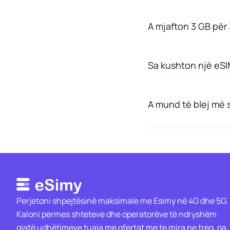
A mjafton 3 GB për
Sa kushton një eSI
A mund të blej më
Perjetoni shpejtësinë maksimale me Esimy në 4G dhe 5G.
Kaloni permes shteteve dhe operatorëve të ndryshëm
gjatë udhëtimeve tuaja me ofertat me te mira ne treg, pa