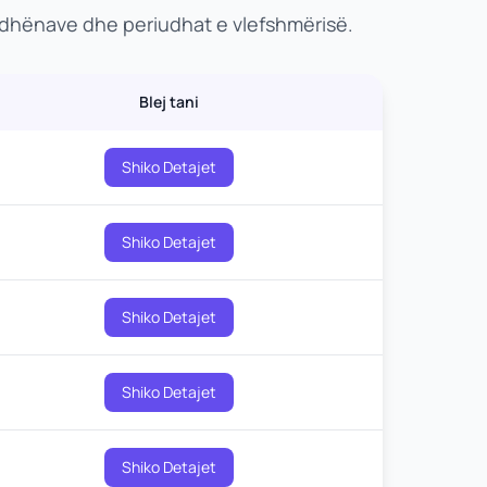
 dhënave dhe periudhat e vlefshmërisë.
Blej tani
Shiko Detajet
Shiko Detajet
Shiko Detajet
Shiko Detajet
Shiko Detajet