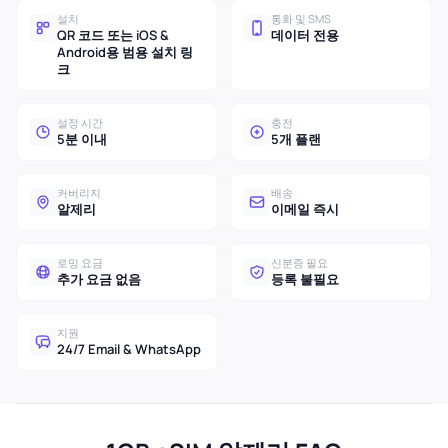
설치
통화 및 SMS
QR 코드 또는 iOS &
데이터 전용
Android용 범용 설치 링
크
설정 시간
충전
5분 이내
5개 플랜
커버리지
배송
알제리
이메일 즉시
로밍 요금
신분증 필요
추가 요금 없음
등록 불필요
지원
24/7 Email & WhatsApp