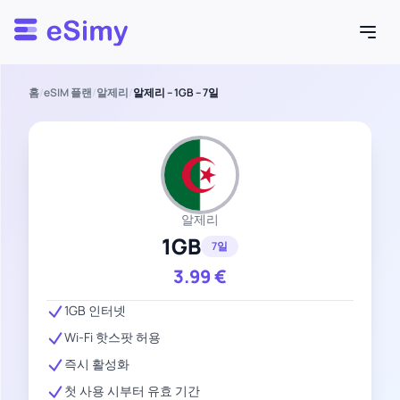
Esimy
홈
/
eSIM 플랜
/
알제리
/
알제리 – 1GB – 7일
알제리
1GB
7일
3.99
€
1GB 인터넷
Wi-Fi 핫스팟 허용
즉시 활성화
첫 사용 시부터 유효 기간