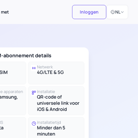
Selecteer taal
 met
Inloggen
NL
IM-abonnement details
Netwerk
eSIM
4G/LTE & 5G
e apparaten
Installatie
Samsung,
QR-code of
universele link voor
iOS & Android
MS
Installatietijd
ta
Minder dan 5
minuten