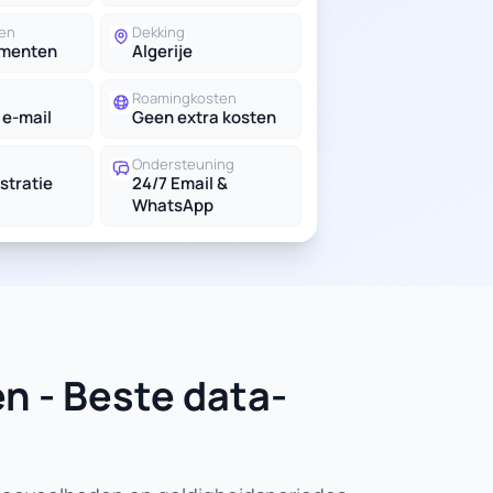
en
Dekking
ementen
Algerije
Roamingkosten
 e-mail
Geen extra kosten
Ondersteuning
stratie
24/7 Email &
WhatsApp
n - Beste data-