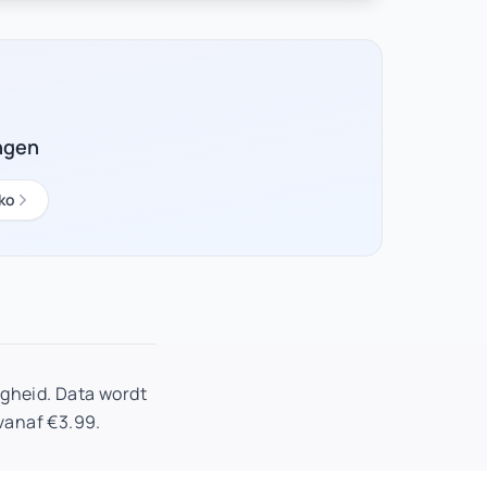
ngen
ko
gheid. Data wordt
 vanaf €3.99.