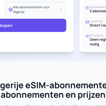
Alle abonnementen voor
Opwaarder
5 abonn
Algerije
Levering
 kopen
Direct via
ID vereist
Geen regi
nodig
 Algerije eSIM-abonnemente
abonnementen en prijzen