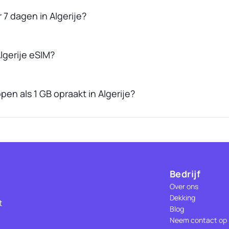
 7 dagen in Algerije?
lgerije eSIM?
pen als 1 GB opraakt in Algerije?
Bedrijf
Over ons
Dekking
t
Blog
Neem contact op