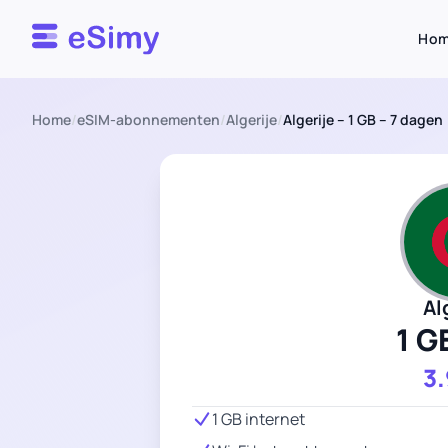
Esimy
Ho
Home
/
eSIM-abonnementen
/
Algerije
/
Algerije – 1 GB – 7 dagen
Al
1 G
3
1 GB internet