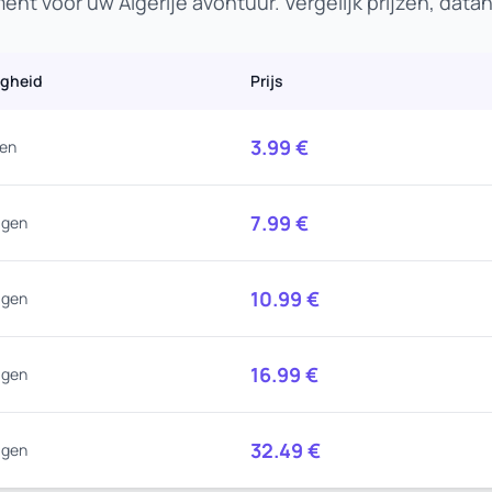
nt voor uw Algerije avontuur. Vergelijk prijzen, dat
igheid
Prijs
3.99
€
gen
7.99
€
agen
10.99
€
agen
16.99
€
agen
32.49
€
agen