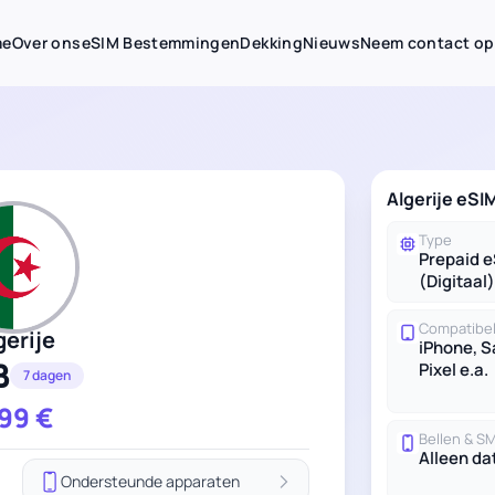
me
Over ons
eSIM Bestemmingen
Dekking
Nieuws
Neem contact op
Algerije eS
Type
Prepaid 
(Digitaal)
Compatibel
gerije
iPhone, 
B
Pixel e.a.
7 dagen
.99
€
Bellen & S
Alleen da
Ondersteunde apparaten