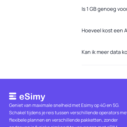
Is 1 GB genoeg voor
Hoeveel kost een A
Kan ik meer data ko
Geniet van maximale snelheid met Esimy op 4G en 5G.
Schakel tijdens je reis tussen verschillende operators me
flexibele plannen en verschillende pakketten, zonder