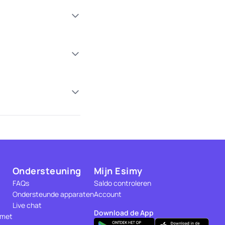
Ondersteuning
Mijn Esimy
FAQs
Saldo controleren
Ondersteunde apparaten
Account
Live chat
Download de App
 met