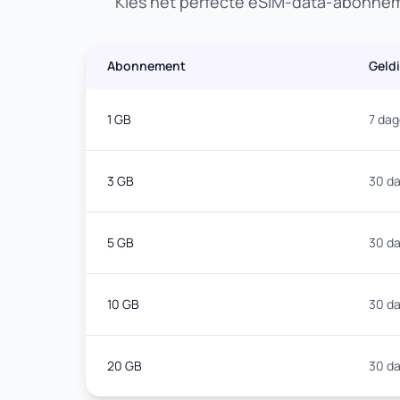
Kies het perfecte eSIM-data-abonneme
Abonnement
Geld
1 GB
7 da
3 GB
30 d
5 GB
30 d
10 GB
30 d
20 GB
30 d