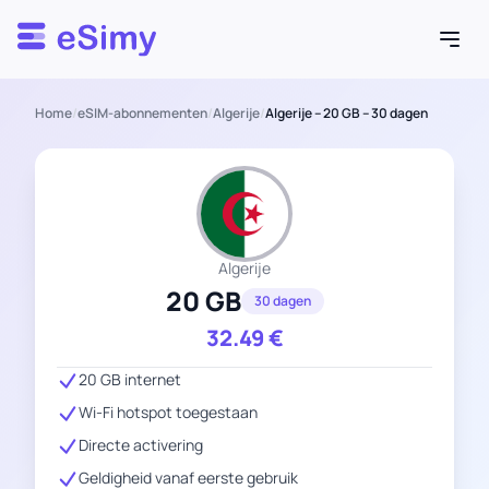
Esimy
Home
/
eSIM-abonnementen
/
Algerije
/
Algerije – 20 GB – 30 dagen
Algerije
20 GB
30 dagen
32.49
€
20 GB internet
Wi-Fi hotspot toegestaan
Directe activering
Geldigheid vanaf eerste gebruik