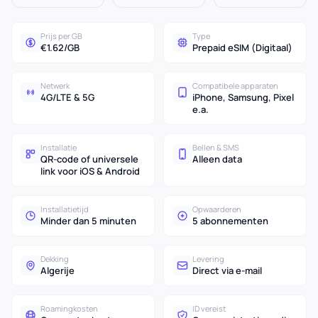
Prijs per GB
Type
€1.62/GB
Prepaid eSIM (Digitaal)
Netwerk
Compatibele apparaten
4G/LTE & 5G
iPhone, Samsung, Pixel
e.a.
Installatie
Bellen & SMS
QR-code of universele
Alleen data
link voor iOS & Android
Installatietijd
Opwaarderen
Minder dan 5 minuten
5 abonnementen
Dekking
Levering
Algerije
Direct via e-mail
Roamingkosten
ID vereist