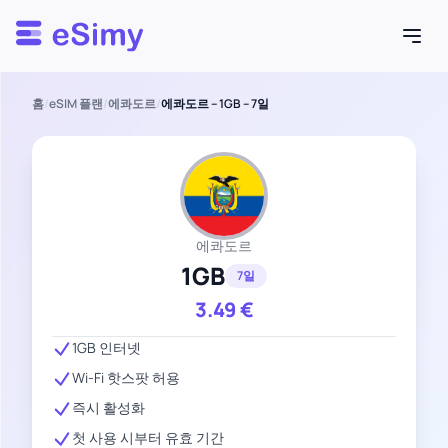
Esimy
홈
/
eSIM 플랜
/
에콰도르
/
에콰도르 – 1GB – 7일
에콰도르
1GB
7일
3.49
€
1GB 인터넷
Wi-Fi 핫스팟 허용
즉시 활성화
첫 사용 시부터 유효 기간