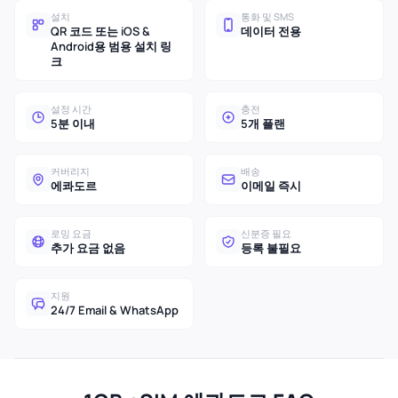
설치
통화 및 SMS
QR 코드 또는 iOS &
데이터 전용
Android용 범용 설치 링
크
설정 시간
충전
5분 이내
5개 플랜
커버리지
배송
에콰도르
이메일 즉시
로밍 요금
신분증 필요
추가 요금 없음
등록 불필요
지원
24/7 Email & WhatsApp