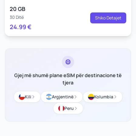
20 GB
30 Ditë
Shiko Detajet
24.99
€
Gjej më shumë plane eSIM për destinacione të
tjera
Kili
Argjentinë
Kolumbia
Peru