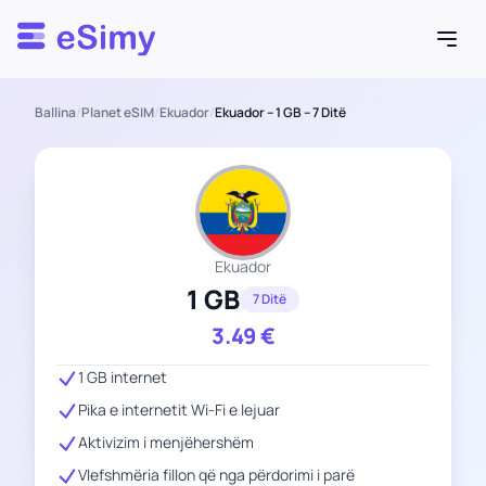
Esimy
Ballina
/
Planet eSIM
/
Ekuador
/
Ekuador – 1 GB – 7 Ditë
Ekuador
1 GB
7 Ditë
3.49
€
1 GB internet
Pika e internetit Wi-Fi e lejuar
Aktivizim i menjëhershëm
Vlefshmëria fillon që nga përdorimi i parë