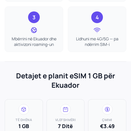
3
4
Mbërrini në Ekuador dhe
Lidhuni me 4G/5G — pa
aktivizoni roaming-un
ndërrim SIM-i
Detajet e planit eSIM 1 GB për
Ekuador
TË DHËNA
VLEFSHMËRI
ÇMIMI
1 GB
7 Ditë
€3.49