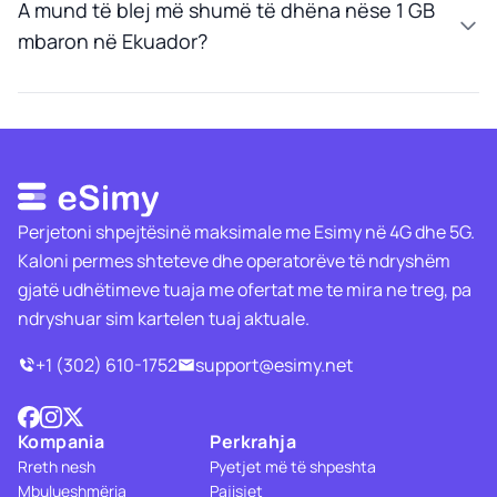
A mund të blej më shumë të dhëna nëse 1 GB
mbaron në Ekuador?
Perjetoni shpejtësinë maksimale me Esimy në 4G dhe 5G.
Kaloni permes shteteve dhe operatorëve të ndryshëm
gjatë udhëtimeve tuaja me ofertat me te mira ne treg, pa
ndryshuar sim kartelen tuaj aktuale.
+1 (302) 610-1752
support@esimy.net
Kompania
Perkrahja
Rreth nesh
Pyetjet më të shpeshta
Mbulueshmëria
Pajisjet