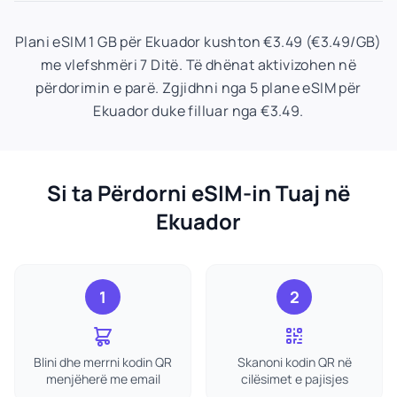
Plani eSIM 1 GB për Ekuador kushton €3.49 (€3.49/GB)
me vlefshmëri 7 Ditë. Të dhënat aktivizohen në
përdorimin e parë. Zgjidhni nga 5 plane eSIM për
Ekuador duke filluar nga €3.49.
Si ta Përdorni eSIM-in Tuaj në
Ekuador
1
2
Blini dhe merrni kodin QR
Skanoni kodin QR në
menjëherë me email
cilësimet e pajisjes