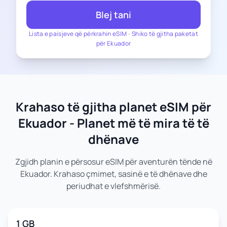
Blej tani
Lista e paisjeve që përkrahin eSIM
-
Shiko të gjitha paketat
për Ekuador
Krahaso të gjitha planet eSIM për
Ekuador - Planet më të mira të të
dhënave
Zgjidh planin e përsosur eSIM për aventurën tënde në
Ekuador. Krahaso çmimet, sasinë e të dhënave dhe
periudhat e vlefshmërisë.
1 GB