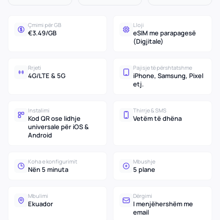
Çmimi për GB
Lloji
€3.49/GB
eSIM me parapagesë
(Digjitale)
Rrjeti
Pajisje të përshtatshme
4G/LTE & 5G
iPhone, Samsung, Pixel
etj.
Instalimi
Thirrje & SMS
Kod QR ose lidhje
Vetëm të dhëna
universale për iOS &
Android
Koha e konfigurimit
Mbushje
Nën 5 minuta
5 plane
Mbulimi
Dërgimi
Ekuador
I menjëhershëm me
email