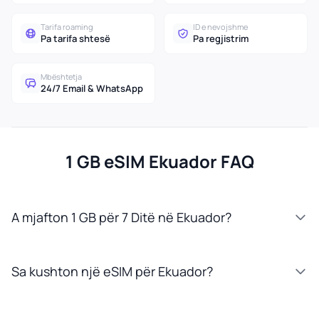
Tarifa roaming
ID e nevojshme
Pa tarifa shtesë
Pa regjistrim
Mbështetja
24/7 Email & WhatsApp
1 GB eSIM Ekuador FAQ
A mjafton 1 GB për 7 Ditë në Ekuador?
Sa kushton një eSIM për Ekuador?