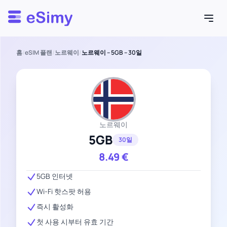
Esimy
홈
/
eSIM 플랜
/
노르웨이
/
노르웨이 – 5GB – 30일
노르웨이
5GB
30일
8.49
€
5GB 인터넷
Wi-Fi 핫스팟 허용
즉시 활성화
첫 사용 시부터 유효 기간