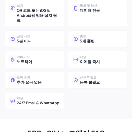
설치
통화 및 SMS
QR 코드 또는 iOS &
데이터 전용
Android용 범용 설치 링
크
설정 시간
충전
5분 이내
5개 플랜
커버리지
배송
노르웨이
이메일 즉시
로밍 요금
신분증 필요
추가 요금 없음
등록 불필요
지원
24/7 Email & WhatsApp