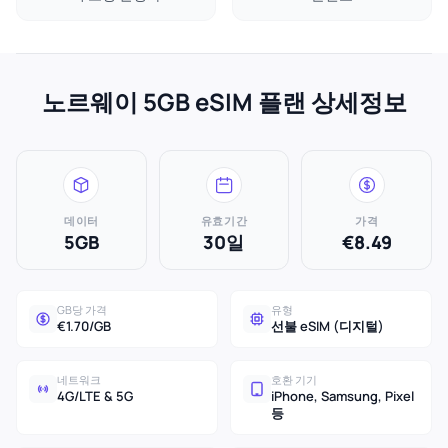
노르웨이 5GB eSIM 플랜 상세정보
데이터
유효기간
가격
5GB
30일
€8.49
GB당 가격
유형
€1.70/GB
선불 eSIM (디지털)
네트워크
호환 기기
4G/LTE & 5G
iPhone, Samsung, Pixel
등