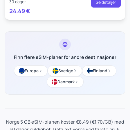
30 dager
Se detaljer
24.49
€
Finn flere eSIM-planer for andre destinasjoner
Europa
Sverige
Finland
Danmark
Norge 5 GB eSIM-planen koster €8.49 (€1.70/GB) med
30 dager gyldighet. Data aktiveres ved første bruk.