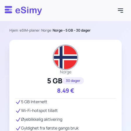
Esimy
Hjem
/
eSIM-planer
/
Norge
/
Norge – 5 GB – 30 dager
Norge
5 GB
30 dager
8.49
€
5 GB Internett
Wi-Fi-hotspot tillatt
Øyeblikkelig aktivering
Gyldighet fra første gangs bruk