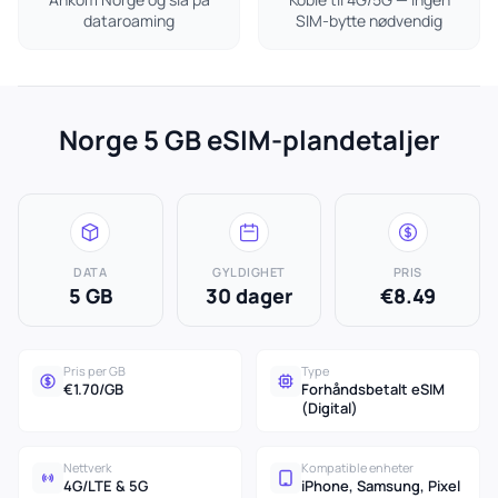
dataroaming
SIM-bytte nødvendig
Norge 5 GB eSIM-plandetaljer
DATA
GYLDIGHET
PRIS
5 GB
30 dager
€8.49
Pris per GB
Type
€1.70/GB
Forhåndsbetalt eSIM
(Digital)
Nettverk
Kompatible enheter
4G/LTE & 5G
iPhone, Samsung, Pixel