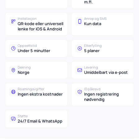
m.fl.
Installasjon
Anrop og SMS
QR-kode eller universell
Kun data
lenke for iOS & Android
Oppsettstid
Etterfylling
Under 5 minutter
5 planer
Dekning
Levering
Norge
Umiddelbart via e-post
Roamingavgifter
ID påkrevd
Ingen ekstra kostnader
Ingen registrering
nødvendig
Støtte
24/7 Email & WhatsApp