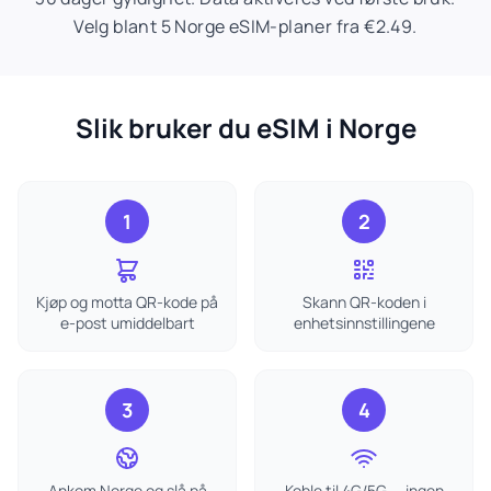
Velg blant 5 Norge eSIM-planer fra €2.49.
Slik bruker du eSIM i Norge
1
2
Kjøp og motta QR-kode på
Skann QR-koden i
e-post umiddelbart
enhetsinnstillingene
3
4
Ankom Norge og slå på
Koble til 4G/5G — ingen