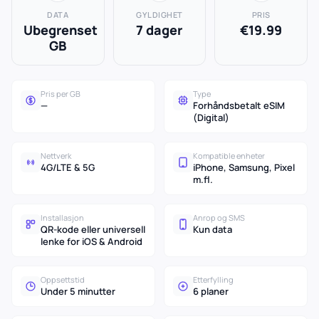
DATA
GYLDIGHET
PRIS
Ubegrenset
7 dager
€19.99
GB
Pris per GB
Type
—
Forhåndsbetalt eSIM
(Digital)
Nettverk
Kompatible enheter
4G/LTE & 5G
iPhone, Samsung, Pixel
m.fl.
Installasjon
Anrop og SMS
QR-kode eller universell
Kun data
lenke for iOS & Android
Oppsettstid
Etterfylling
Under 5 minutter
6 planer