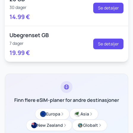
30 dager
Se detaljer
14.99
€
Ubegrenset GB
7 dager
Se detaljer
19.99
€
Finn flere eSIM-planer for andre destinasjoner
Europa
Asia
New Zealand
Globalt