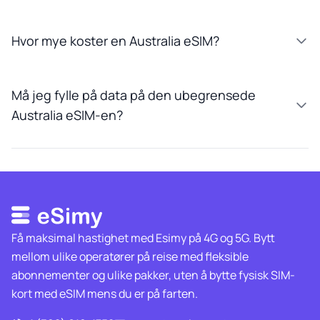
Hvor mye koster en Australia eSIM?
Må jeg fylle på data på den ubegrensede
Australia eSIM-en?
Få maksimal hastighet med Esimy på 4G og 5G. Bytt
mellom ulike operatører på reise med fleksible
abonnementer og ulike pakker, uten å bytte fysisk SIM-
kort med eSIM mens du er på farten.