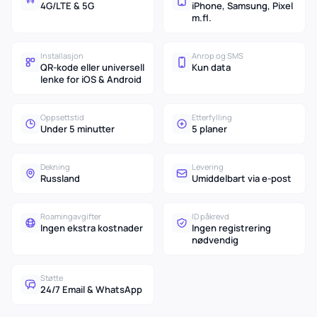
4G/LTE & 5G
iPhone, Samsung, Pixel
m.fl.
Installasjon
Anrop og SMS
QR-kode eller universell
Kun data
lenke for iOS & Android
Oppsettstid
Etterfylling
Under 5 minutter
5 planer
Dekning
Levering
Russland
Umiddelbart via e-post
Roamingavgifter
ID påkrevd
Ingen ekstra kostnader
Ingen registrering
nødvendig
Støtte
24/7 Email & WhatsApp