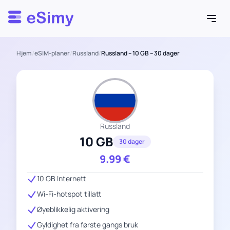
Esimy
Hjem
/
eSIM-planer
/
Russland
/
Russland – 10 GB – 30 dager
Russland
10 GB
30 dager
9.99
€
10 GB Internett
Wi-Fi-hotspot tillatt
Øyeblikkelig aktivering
Gyldighet fra første gangs bruk