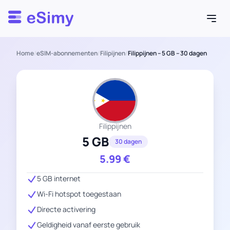
Esimy
Home
/
eSIM-abonnementen
/
Filipijnen
/
Filippijnen – 5 GB – 30 dagen
Filippijnen
5 GB
30 dagen
5.99
€
5 GB internet
Wi-Fi hotspot toegestaan
Directe activering
Geldigheid vanaf eerste gebruik