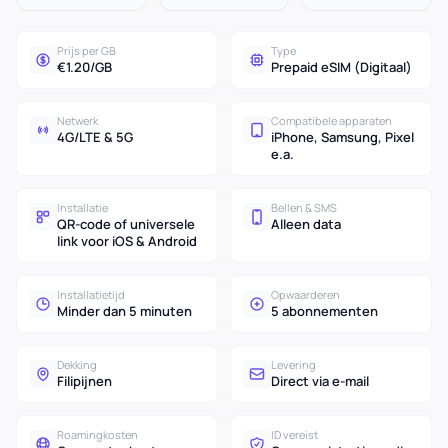
Prijs per GB
Type
€1.20/GB
Prepaid eSIM (Digitaal)
Netwerk
Compatibele apparaten
4G/LTE & 5G
iPhone, Samsung, Pixel
e.a.
Installatie
Bellen & SMS
QR-code of universele
Alleen data
link voor iOS & Android
Installatietijd
Opwaarderen
Minder dan 5 minuten
5 abonnementen
Dekking
Levering
Filipijnen
Direct via e-mail
Roamingkosten
ID vereist