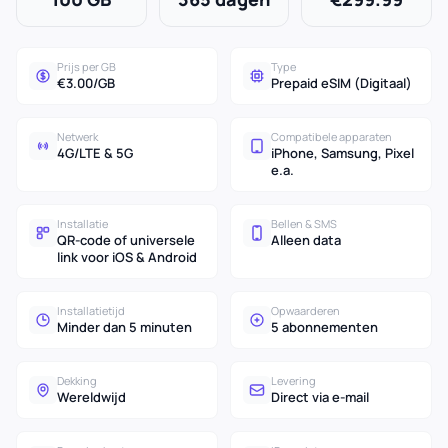
Prijs per GB
Type
€3.00/GB
Prepaid eSIM (Digitaal)
Netwerk
Compatibele apparaten
4G/LTE & 5G
iPhone, Samsung, Pixel
e.a.
Installatie
Bellen & SMS
QR-code of universele
Alleen data
link voor iOS & Android
Installatietijd
Opwaarderen
Minder dan 5 minuten
5 abonnementen
Dekking
Levering
Wereldwijd
Direct via e-mail