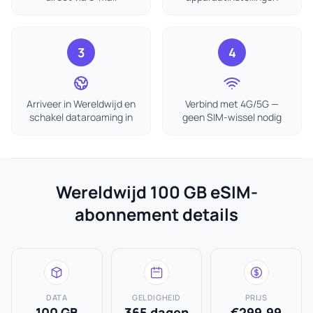
3
4
Arriveer in Wereldwijd en
Verbind met 4G/5G —
schakel dataroaming in
geen SIM-wissel nodig
Wereldwijd 100 GB eSIM-
abonnement details
DATA
GELDIGHEID
PRIJS
100 GB
365 dagen
€299.99