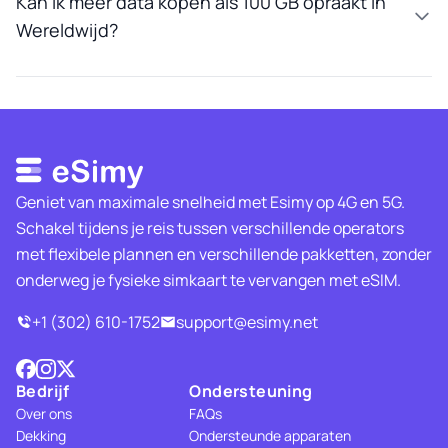
Kan ik meer data kopen als 100 GB opraakt in
Wereldwijd?
Geniet van maximale snelheid met Esimy op 4G en 5G.
Schakel tijdens je reis tussen verschillende operators
met flexibele plannen en verschillende pakketten, zonder
onderweg je fysieke simkaart te vervangen met eSIM.
+1 (302) 610-1752
support@esimy.net
Bedrijf
Ondersteuning
Over ons
FAQs
Dekking
Ondersteunde apparaten