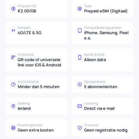
Prijs per GB
Type
€2.00/GB
Prepaid eSIM (Digitaal)
Netwerk
Compatibele apparaten
4G/LTE & 5G
iPhone, Samsung, Pixel
e.a.
Installatie
Bellen & SMS
QR-code of universele
Alleen data
link voor iOS & Android
Installatietijd
Opwaarderen
Minder dan 5 minuten
5 abonnementen
Dekking
Levering
Ierland
Direct via e-mail
Roamingkosten
ID vereist
Geen extra kosten
Geen registratie nodig