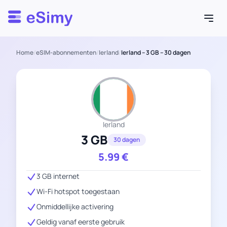
Esimy
Home
/
eSIM-abonnementen
/
Ierland
/
Ierland – 3 GB – 30 dagen
Ierland
3 GB
30 dagen
5.99
€
3 GB internet
Wi-Fi hotspot toegestaan
Onmiddellijke activering
Geldig vanaf eerste gebruik