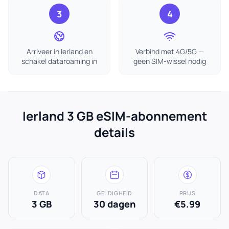
3
4
Arriveer in Ierland en
Verbind met 4G/5G —
schakel dataroaming in
geen SIM-wissel nodig
Ierland 3 GB eSIM-abonnement
details
DATA
GELDIGHEID
PRIJS
3 GB
30 dagen
€5.99