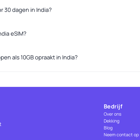
r 30 dagen in India?
ndia eSIM?
pen als 10GB opraakt in India?
Bedrijf
Over ons
Dekking
t
Blog
Neem contact op