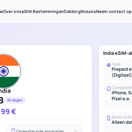
me
Over ons
eSIM Bestemmingen
Dekking
Nieuws
Neem contact op
India eSIM-
Type
Prepaid 
(Digitaal)
Compatibel
ndia
iPhone, 
B
Pixel e.a.
30 dagen
.99
€
Bellen & S
Alleen da
Ondersteunde apparaten