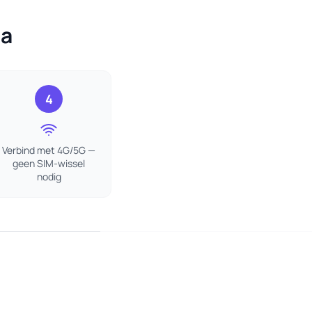
ia
4
Verbind met 4G/5G —
geen SIM-wissel
nodig