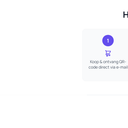
H
1
Koop & ontvang QR-
code direct via e-mail