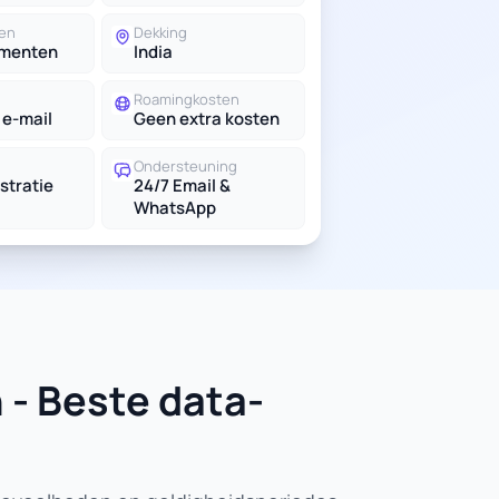
en
Dekking
ementen
India
Roamingkosten
 e-mail
Geen extra kosten
Ondersteuning
stratie
24/7 Email &
WhatsApp
 - Beste data-