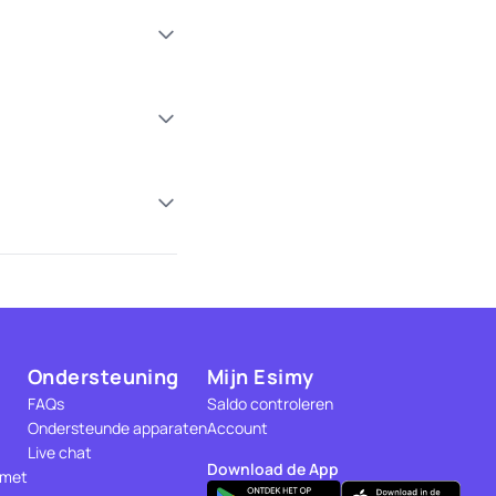
Ondersteuning
Mijn Esimy
FAQs
Saldo controleren
Ondersteunde apparaten
Account
Live chat
Download de App
 met