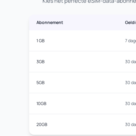
Kies het perfecte eSIM-data-abonnem
Abonnement
Geld
1 GB
7 dag
3GB
30 d
5GB
30 d
10GB
30 d
20GB
30 d