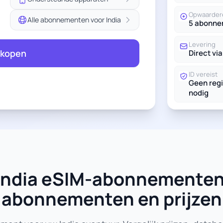
Opwaarder
Alle abonnementen voor India
5 abonn
Levering
 kopen
Direct via
ID vereist
Geen regi
nodig
e India eSIM-abonnementen
abonnementen en prijzen