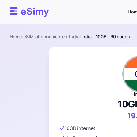
Esimy
Ho
Home
/
eSIM-abonnementen
/
India
/
India – 10GB – 30 dagen
I
10G
19
10GB internet