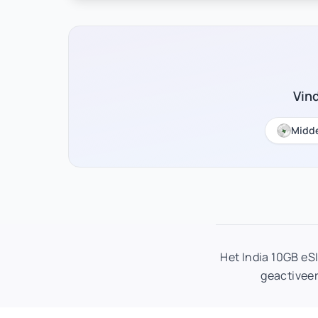
Vin
Midd
Het India 10GB e
geactiveer