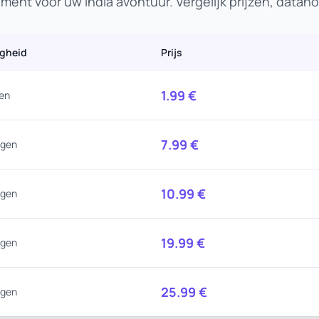
ent voor uw India avontuur. Vergelijk prijzen, data
igheid
Prijs
1.99
€
en
7.99
€
agen
10.99
€
agen
19.99
€
agen
25.99
€
agen