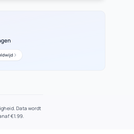
ngen
ldwijd
gheid. Data wordt
anaf €1.99.