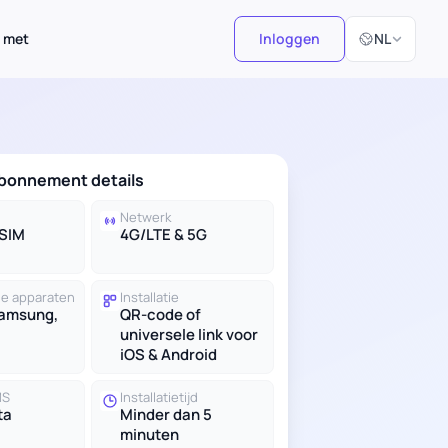
Selecteer taal
 met
Inloggen
NL
abonnement details
Netwerk
eSIM
4G/LTE & 5G
e apparaten
Installatie
Samsung,
QR-code of
universele link voor
iOS & Android
MS
Installatietijd
ta
Minder dan 5
minuten