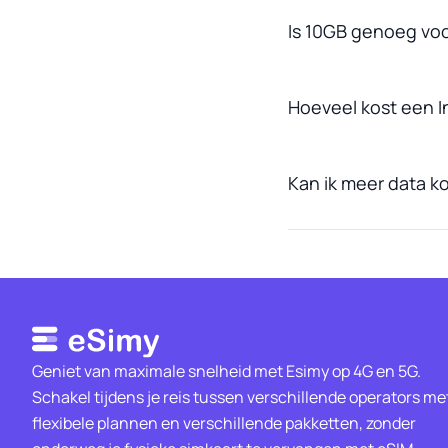
Is 10GB genoeg voo
Hoeveel kost een I
Kan ik meer data ko
Geniet van maximale snelheid met Esimy op 4G en 5G.
Schakel tijdens je reis tussen verschillende operators me
flexibele plannen en verschillende pakketten, zonder