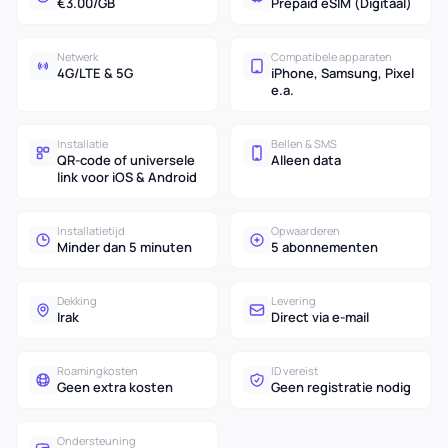
€3.00/GB
Prepaid eSIM (Digitaal)
Netwerk
Compatibele apparaten
4G/LTE & 5G
iPhone, Samsung, Pixel
e.a.
Installatie
Bellen & SMS
QR-code of universele
Alleen data
link voor iOS & Android
Installatietijd
Opwaarderen
Minder dan 5 minuten
5 abonnementen
Dekking
Levering
Irak
Direct via e-mail
Roamingkosten
ID vereist
Geen extra kosten
Geen registratie nodig
Ondersteuning