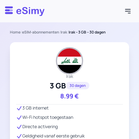
Esimy
Home
/
eSIM-abonnementen
/
Irak
/
Irak – 3 GB – 30 dagen
Irak
3 GB
30 dagen
8.99
€
3 GB internet
Wi-Fi hotspot toegestaan
Directe activering
Geldigheid vanaf eerste gebruik