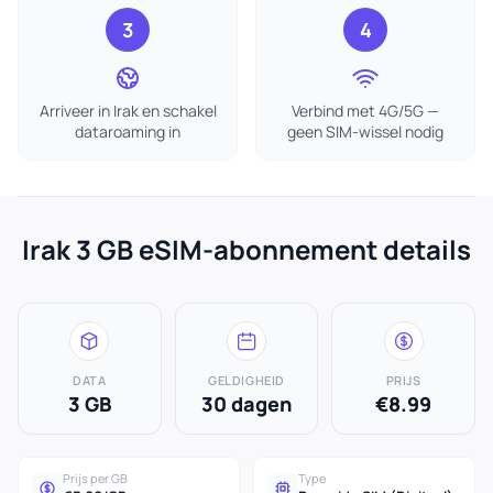
3
4
Arriveer in Irak en schakel
Verbind met 4G/5G —
dataroaming in
geen SIM-wissel nodig
Irak 3 GB eSIM-abonnement details
DATA
GELDIGHEID
PRIJS
3 GB
30 dagen
€8.99
Prijs per GB
Type