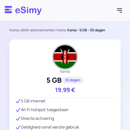
Esimy
Home
/
eSIM-abonnementen
/
Kenia
/
Kenia – 5 GB – 30 dagen
Kenia
5 GB
30 dagen
19.99
€
5 GB internet
Wi-Fi hotspot toegestaan
Directe activering
Geldigheid vanaf eerste gebruik