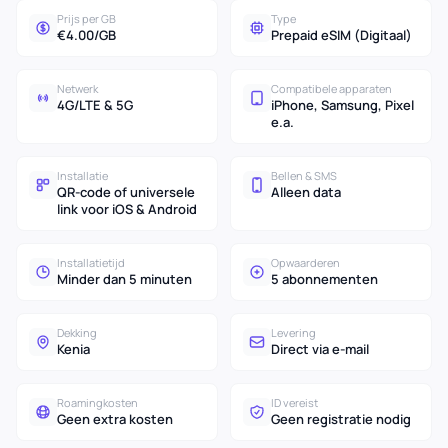
Prijs per GB
Type
€4.00/GB
Prepaid eSIM (Digitaal)
Netwerk
Compatibele apparaten
4G/LTE & 5G
iPhone, Samsung, Pixel
e.a.
Installatie
Bellen & SMS
QR-code of universele
Alleen data
link voor iOS & Android
Installatietijd
Opwaarderen
Minder dan 5 minuten
5 abonnementen
Dekking
Levering
Kenia
Direct via e-mail
Roamingkosten
ID vereist
Geen extra kosten
Geen registratie nodig