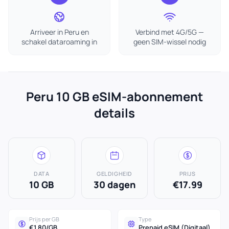
Arriveer in Peru en
Verbind met 4G/5G —
schakel dataroaming in
geen SIM-wissel nodig
Peru 10 GB eSIM-abonnement
details
DATA
GELDIGHEID
PRIJS
10 GB
30 dagen
€17.99
Prijs per GB
Type
€1.80/GB
Prepaid eSIM (Digitaal)