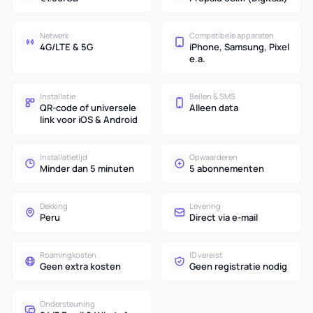
Netwerk
Compatibele apparaten
4G/LTE & 5G
iPhone, Samsung, Pixel
e.a.
Installatie
Bellen & SMS
QR-code of universele
Alleen data
link voor iOS & Android
Installatietijd
Opwaarderen
Minder dan 5 minuten
5 abonnementen
Dekking
Levering
Peru
Direct via e-mail
Roamingkosten
ID vereist
Geen extra kosten
Geen registratie nodig
Ondersteuning