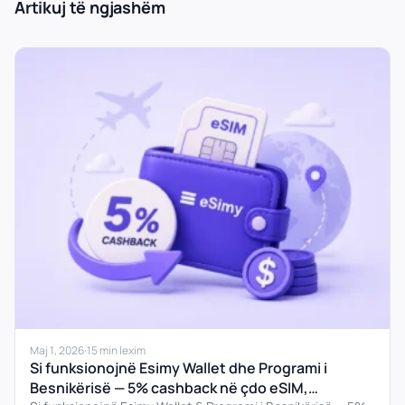
Artikuj të ngjashëm
Maj 1, 2026
·
15 min lexim
Si funksionojnë Esimy Wallet dhe Programi i
Besnikërisë — 5% cashback në çdo eSIM,