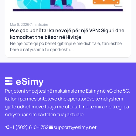
Mar 8, 2026
·
7 min lexim
Pse çdo udhëtar ka nevojë për një VPN: Siguri dhe
komoditet thelbësor në lëvizje
Në një botë që po bëhet gjithnjë e më dixhitale, tani është
bërë e natyrshme të qëndrosh i...
Perjetoni shpejtësinë maksimale me Esimy në 4G dhe 5G.
Kaloni permes shteteve dhe operatorëve të ndryshëm
gjatë udhëtimeve tuaja me ofertat me te mira ne treg, pa
ndryshuar sim kartelen tuaj aktuale.
+1 (302) 610-1752
support@esimy.net