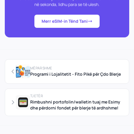
në sekonda, lidhu para se të ulesh.
Merr eSIM-in Tënd Tani
MËPARSHME
Programi i Lojalitetit - Fito Pikë për Çdo Blerje
TJETËR
Rimbushni portofolin/walletin tuaj me Esimy
dhe përdorni fondet për blerje të ardhshme!