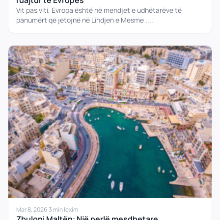
Vit pas viti, Evropa është në mendjet e udhëtarëve të
panumërt që jetojnë në Lindjen e Mesme ,...
Mar 8, 2026
·
3 min lexim
Zbuloni Maltën: Një perlë mesdhetare