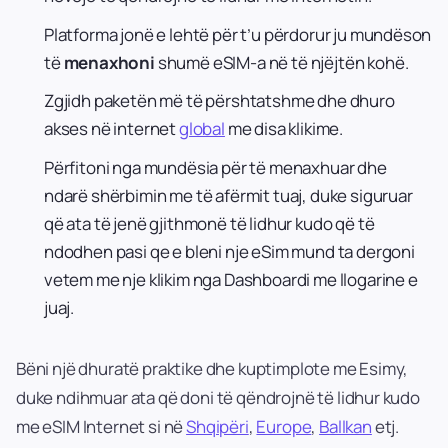
Platforma jonë e lehtë për t’u përdorur ju mundëson
të
menaxhoni
shumë eSIM-a në të njëjtën kohë.
Zgjidh paketën më të përshtatshme dhe dhuro
akses në internet
global
me disa klikime.
Përfitoni nga mundësia për të menaxhuar dhe
ndarë shërbimin me të afërmit tuaj, duke siguruar
që ata të jenë gjithmonë të lidhur kudo që të
ndodhen pasi qe e bleni nje eSim mund ta dergoni
vetem me nje klikim nga Dashboardi me llogarine e
juaj.
Bëni një dhuratë praktike dhe kuptimplote me Esimy,
duke ndihmuar ata që doni të qëndrojnë të lidhur kudo
me eSIM Internet si në
Shqipëri
,
Europe
,
Ballkan
etj.