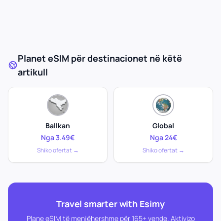
Planet eSIM për destinacionet në këtë
artikull
Ballkan
Global
Nga 3.49€
Nga 24€
Shiko ofertat →
Shiko ofertat →
Travel smarter with Esimy
Plane eSIM të menjëhershme për 165+ vende. Aktivizo