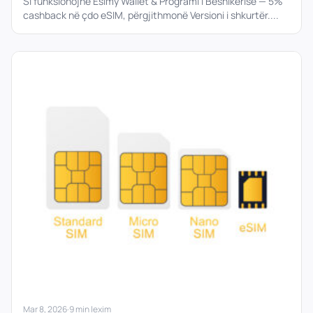
përgjithmonë
Si funksionojnë Esimy Wallet & Programi i Besnikërisë — 5%
cashback në çdo eSIM, përgjithmonë Versioni i shkurtër....
Mar 8, 2026
·
9 min lexim