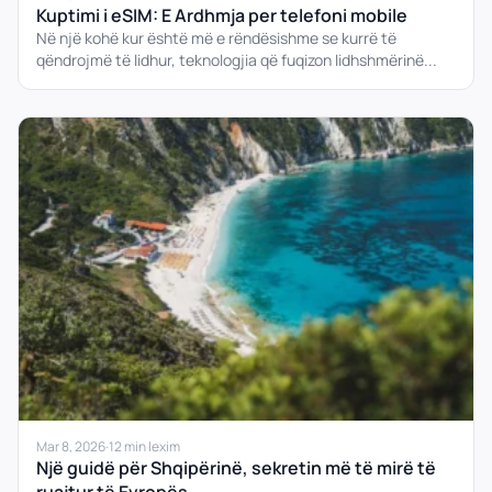
Kuptimi i eSIM: E Ardhmja per telefoni mobile
Në një kohë kur është më e rëndësishme se kurrë të
qëndrojmë të lidhur, teknologjia që fuqizon lidhshmërinë...
Mar 8, 2026
·
12 min lexim
Një guidë për Shqipërinë, sekretin më të mirë të
ruajtur të Evropës