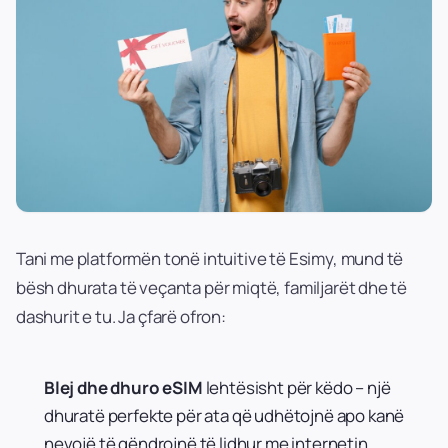
Tani me platformën tonë intuitive të Esimy, mund të
bësh dhurata të veçanta për miqtë, familjarët dhe të
dashurit e tu. Ja çfarë ofron:
Blej dhe dhuro eSIM
lehtësisht për këdo – një
dhuratë perfekte për ata që udhëtojnë apo kanë
nevojë të qëndrojnë të lidhur me internetin.