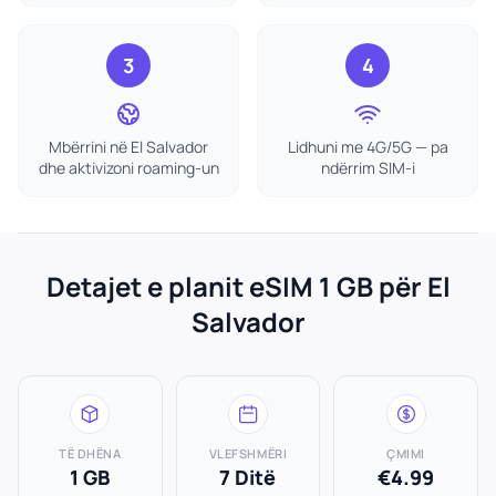
3
4
Mbërrini në El Salvador
Lidhuni me 4G/5G — pa
dhe aktivizoni roaming-un
ndërrim SIM-i
Detajet e planit eSIM 1 GB për El
Salvador
TË DHËNA
VLEFSHMËRI
ÇMIMI
1 GB
7 Ditë
€4.99