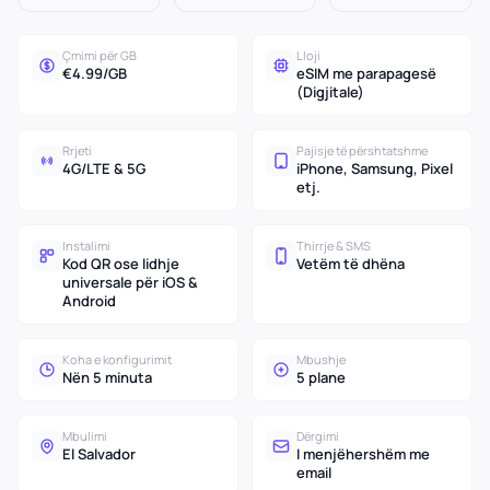
Çmimi për GB
Lloji
€4.99/GB
eSIM me parapagesë
(Digjitale)
Rrjeti
Pajisje të përshtatshme
4G/LTE & 5G
iPhone, Samsung, Pixel
etj.
Instalimi
Thirrje & SMS
Kod QR ose lidhje
Vetëm të dhëna
universale për iOS &
Android
Koha e konfigurimit
Mbushje
Nën 5 minuta
5 plane
Mbulimi
Dërgimi
El Salvador
I menjëhershëm me
email