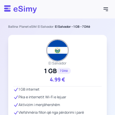
Esimy
Ballina
/
Planet eSIM
/
El Salvador
/
El Salvador – 1 GB – 7 Ditë
El Salvador
1 GB
7 Ditë
4.99
€
1 GB internet
Pika e internetit Wi-Fi e lejuar
Aktivizim i menjëhershëm
Vlefshmëria fillon që nga përdorimi i parë