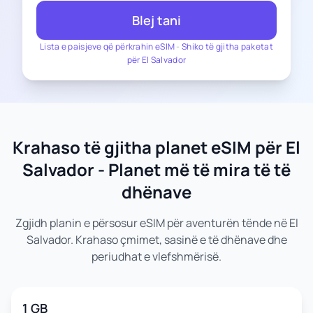
Blej tani
Lista e paisjeve që përkrahin eSIM
-
Shiko të gjitha paketat
për El Salvador
Krahaso të gjitha planet eSIM për El
Salvador - Planet më të mira të të
dhënave
Zgjidh planin e përsosur eSIM për aventurën tënde në El
Salvador. Krahaso çmimet, sasinë e të dhënave dhe
periudhat e vlefshmërisë.
1 GB