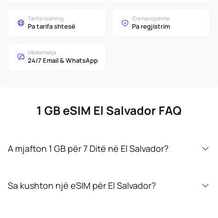
Tarifa roaming
ID e nevojshme
Pa tarifa shtesë
Pa regjistrim
Mbështetja
24/7 Email & WhatsApp
1 GB eSIM El Salvador FAQ
A mjafton 1 GB për 7 Ditë në El Salvador?
Sa kushton një eSIM për El Salvador?