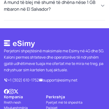
A mund të blej më shumë të dhëna nëse 1 GB
mbaron në El Salvador?
Perjetoni shpejtësinë maksimale me Esimy në 4G dhe 5G.
Kaloni permes shteteve dhe operatorëve të ndryshëm
gjatë udhëtimeve tuaja me ofertat me te mira ne treg, pa
ndryshuar sim kartelen tuaj aktuale.
+1 (302) 610-1752
support@esimy.net
Kompania
Perkrahja
Rreth nesh
Pyetjet më të shpeshta
Mbulueshmëria
Pajisjet