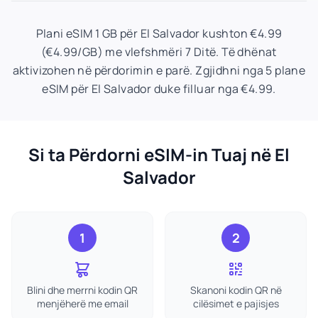
Plani eSIM 1 GB për El Salvador kushton €4.99
(€4.99/GB) me vlefshmëri 7 Ditë. Të dhënat
aktivizohen në përdorimin e parë. Zgjidhni nga 5 plane
eSIM për El Salvador duke filluar nga €4.99.
Si ta Përdorni eSIM-in Tuaj në El
Salvador
1
2
Blini dhe merrni kodin QR
Skanoni kodin QR në
menjëherë me email
cilësimet e pajisjes