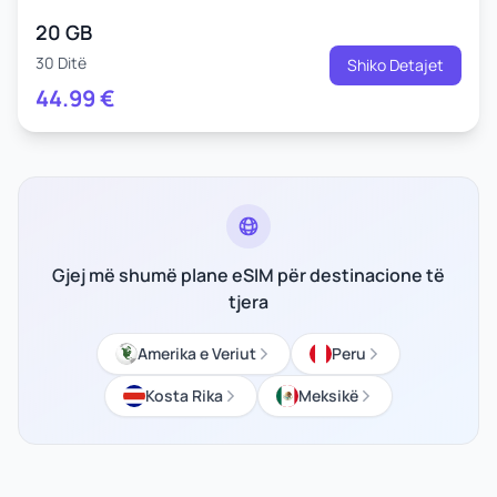
20 GB
30 Ditë
Shiko Detajet
44.99
€
Gjej më shumë plane eSIM për destinacione të
tjera
Amerika e Veriut
Peru
Kosta Rika
Meksikë