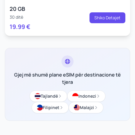
20 GB
30 ditë
Shiko Detajet
19.99
€
Gjej më shumë plane eSIM për destinacione të
tjera
Tajlandë
Indonezi
Filipinet
Malajzi