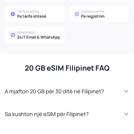
Tarifa roaming
ID e nevojshme
Pa tarifa shtesë
Pa regjistrim
Mbështetja
24/7 Email & WhatsApp
20 GB eSIM Filipinet FAQ
A mjafton 20 GB për 30 ditë në Filipinet?
Sa kushton një eSIM për Filipinet?