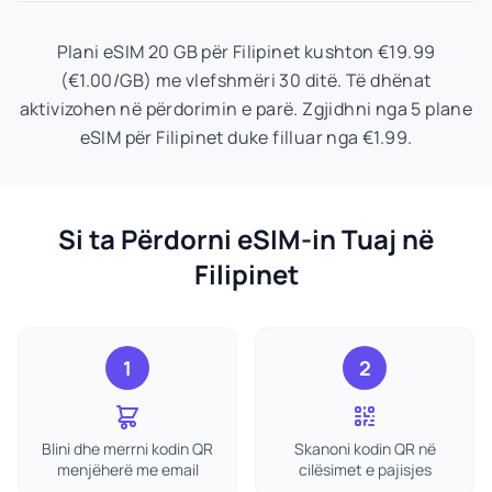
Plani eSIM 20 GB për Filipinet kushton €19.99
(€1.00/GB) me vlefshmëri 30 ditë. Të dhënat
aktivizohen në përdorimin e parë. Zgjidhni nga 5 plane
eSIM për Filipinet duke filluar nga €1.99.
Si ta Përdorni eSIM-in Tuaj në
Filipinet
1
2
Blini dhe merrni kodin QR
Skanoni kodin QR në
menjëherë me email
cilësimet e pajisjes