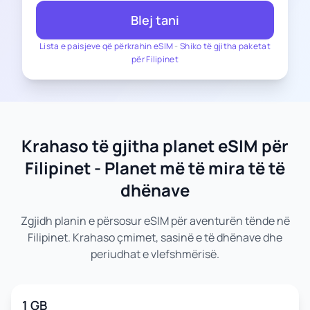
Blej tani
Lista e paisjeve që përkrahin eSIM
-
Shiko të gjitha paketat
për Filipinet
Krahaso të gjitha planet eSIM për
Filipinet - Planet më të mira të të
dhënave
Zgjidh planin e përsosur eSIM për aventurën tënde në
Filipinet. Krahaso çmimet, sasinë e të dhënave dhe
periudhat e vlefshmërisë.
1 GB