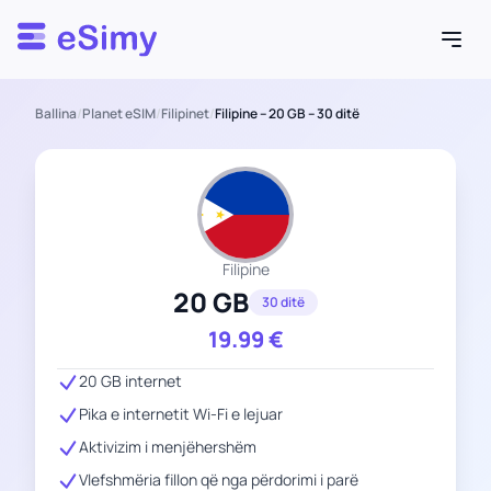
Esimy
Ballina
/
Planet eSIM
/
Filipinet
/
Filipine – 20 GB – 30 ditë
Filipine
20 GB
30 ditë
19.99
€
20 GB internet
Pika e internetit Wi-Fi e lejuar
Aktivizim i menjëhershëm
Vlefshmëria fillon që nga përdorimi i parë