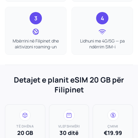
3
4
Mbërrini në Filipinet dhe
Lidhuni me 4G/5G — pa
aktivizoni roaming-un
ndërrim SIM-i
Detajet e planit eSIM 20 GB për
Filipinet
TË DHËNA
VLEFSHMËRI
ÇMIMI
20 GB
30 ditë
€19.99