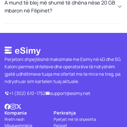
A mund të blej më shumë të dhëna nëse 20 GB
mbaron në Filipinet?
Perjetoni shpejtësinë maksimale me Esimy në 4G dhe 5G.
Kaloni permes shteteve dhe operatorëve të ndryshëm
gjatë udhëtimeve tuaja me ofertat me te mira ne treg, pa
ndryshuar sim kartelen tuaj aktuale.
+1 (302) 610-1752
support@esimy.net
Kompania
Perkrahja
Rreth nesh
Pyetjet më të shpeshta
Mbulueshmëria
Pajisjet