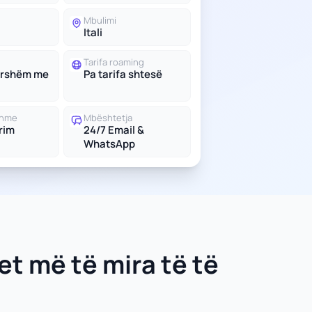
Mbulimi
Itali
Tarifa roaming
ershëm me
Pa tarifa shtesë
shme
Mbështetja
trim
24/7 Email &
WhatsApp
et më të mira të të