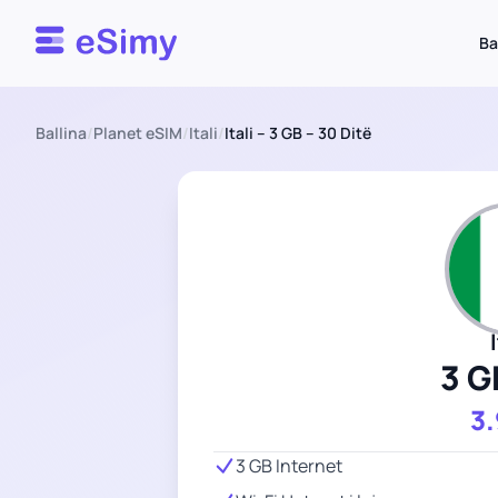
Esimy
Ba
Ballina
/
Planet eSIM
/
Itali
/
Itali – 3 GB – 30 Ditë
3 G
3
3 GB Internet