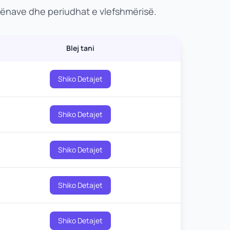
dhënave dhe periudhat e vlefshmërisë.
Blej tani
Shiko Detajet
Shiko Detajet
Shiko Detajet
Shiko Detajet
Shiko Detajet