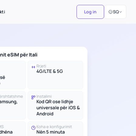
Zgjidh Gjuhën
kti
Log in
SQ
nit eSIM për Itali
Rrjeti
4G/LTE & 5G
së
)
 përshtatshme
Instalimi
Samsung,
Kod QR ose lidhje
universale për iOS &
Android
MS
Koha e konfigurimit
 dhëna
Nën 5 minuta