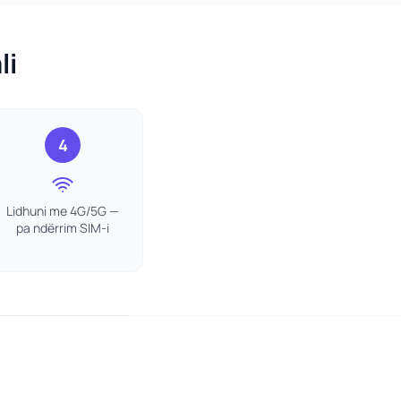
li
4
Lidhuni me 4G/5G —
pa ndërrim SIM-i