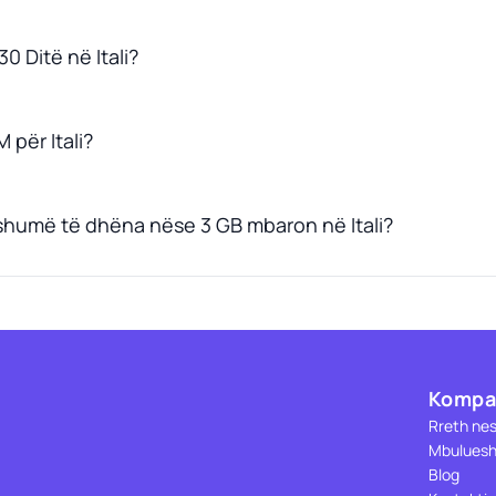
0 Ditë në Itali?
 për Itali?
shumë të dhëna nëse 3 GB mbaron në Itali?
Kompa
Rreth ne
Mbuluesh
Blog