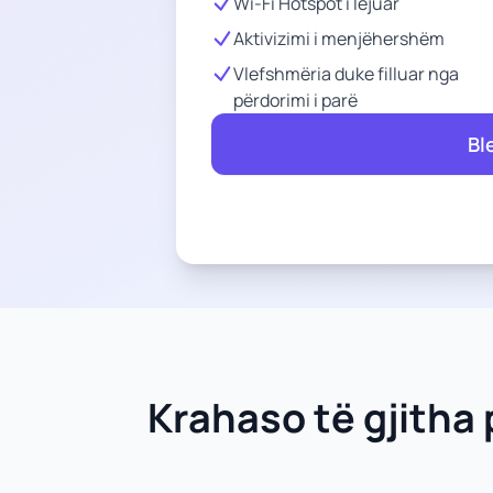
Wi-Fi Hotspot i lejuar
Aktivizimi i menjëhershëm
Vlefshmëria duke filluar nga
përdorimi i parë
Bl
Krahaso të gjitha 