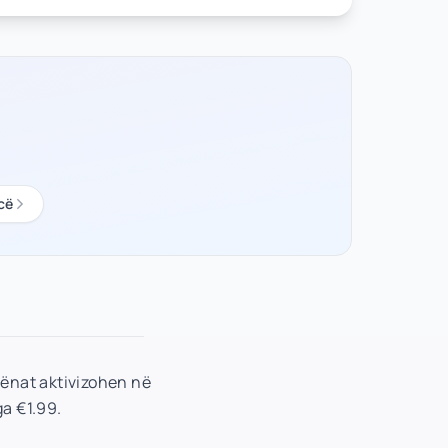
cë
hënat aktivizohen në
ga €1.99.