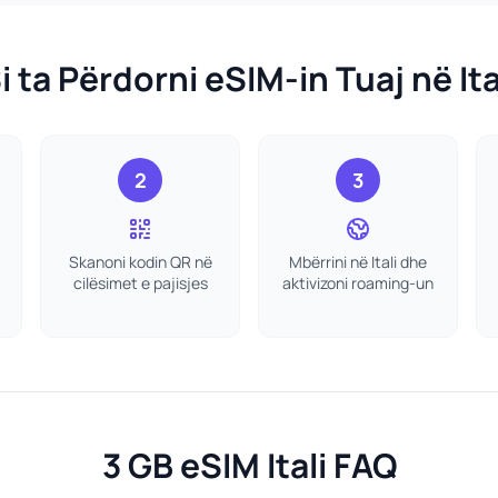
i ta Përdorni eSIM-in Tuaj në Ita
2
3
Skanoni kodin QR në
Mbërrini në Itali dhe
cilësimet e pajisjes
aktivizoni roaming-un
3 GB eSIM Itali FAQ