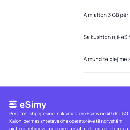
A mjafton 3 GB për 3
Sa kushton një eSIM
A mund të blej më 
Perjetoni shpejtësinë maksimale me Esimy në 4G dhe 5G.
Kaloni permes shteteve dhe operatorëve të ndryshëm
gjatë udhëtimeve tuaja me ofertat me te mira ne treg, pa