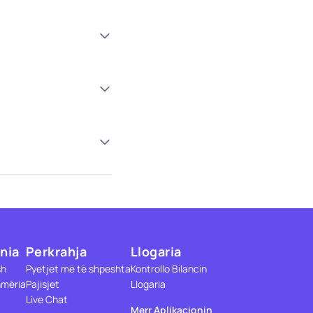
nia
Perkrahja
Llogaria
sh
Pyetjet më të shpeshta
Kontrollo Bilancin
mëria
Pajisjet
Llogaria
Live Chat
Merr Aplikacionin