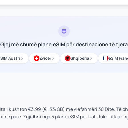
Gjej më shumë plane eSIM për destinacione të tjera
SIM Austri
Zvicer
Shqipëria
eSIM Fran
 Itali kushton €3.99 (€1.33/GB) me vlefshmëri 30 Ditë. Të d
in e parë. Zgjidhni nga 5 plane eSIM për Itali duke filluar n