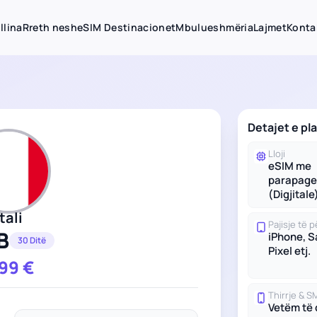
llina
Rreth nesh
eSIM Destinacionet
Mbulueshmëria
Lajmet
Konta
Detajet e pla
Lloji
eSIM me
parapage
(Digjitale
Itali
Pajisje të
B
iPhone, 
30 Ditë
Pixel etj.
.99
€
Thirrje & S
Vetëm të