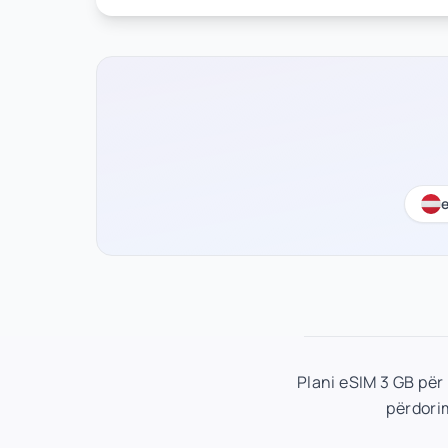
e
Plani eSIM 3 GB për
përdorim