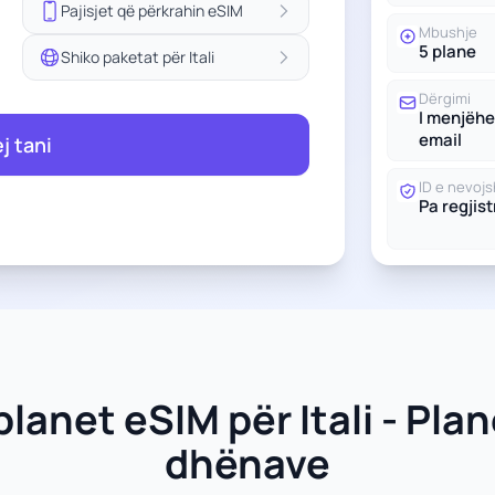
Pajisjet që përkrahin eSIM
Mbushje
5 plane
Shiko paketat për Itali
Dërgimi
I menjëh
email
ej tani
ID e nevoj
Pa regjis
planet eSIM për Itali - Plan
dhënave