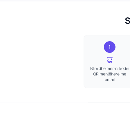
S
1
Blini dhe merrni kodin
QR menjëherë me
email