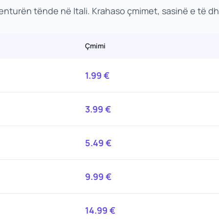
enturën tënde në Itali. Krahaso çmimet, sasinë e të 
Çmimi
1.99
€
3.99
€
5.49
€
9.99
€
14.99
€